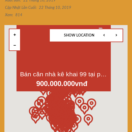
Xuất bản:
22 Tháng 10, 2019
Cập Nhật Lần Cuối:
22 Tháng 10, 2019
Xem:
814
SHOW LOCATION
Bán căn nhà kê khai 99 tại p.15 quận 8, dt 3x6m, 1 lầu, 900tr
900.000.000vnđ