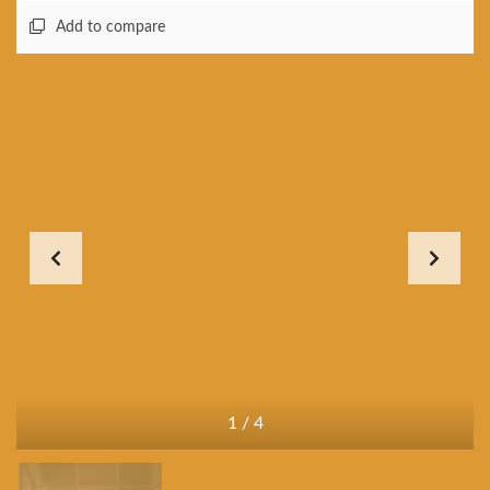
Add to compare
1
/
4