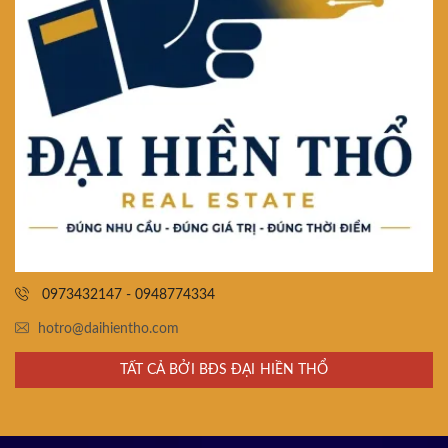
0973432147 - 0948774334
hotro@daihientho.com
TẤT CẢ BỞI BĐS ĐẠI HIỀN THỔ