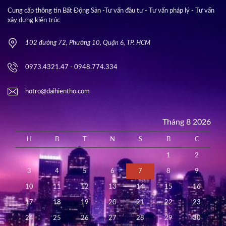
Cung cấp thông tin Bất Động Sản -Tư vấn đầu tư - Tư vấn pháp lý - Tư vấn
xây dựng kiến trúc
102 đường 72, Phường 10, Quận 6, TP. HCM
0973.4321.47 - 0948.774.334
hotro@daihientho.com
Tháng 8 2026
H
B
T
N
S
B
C
1
2
3
4
5
6
7
8
9
10
11
12
13
14
15
16
17
18
19
20
21
22
23
24
25
26
27
28
29
30