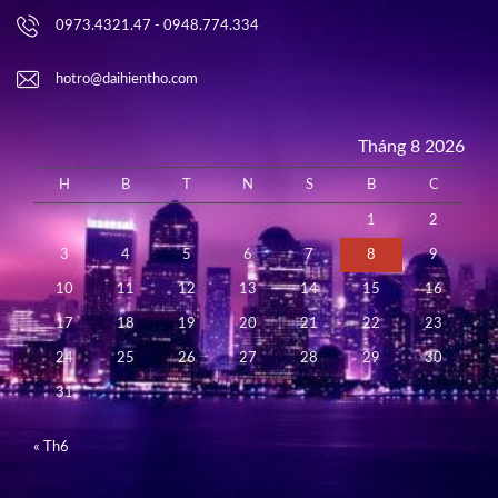
0973.4321.47 - 0948.774.334
hotro@daihientho.com
Tháng 8 2026
H
B
T
N
S
B
C
1
2
3
4
5
6
7
8
9
10
11
12
13
14
15
16
17
18
19
20
21
22
23
24
25
26
27
28
29
30
31
« Th6