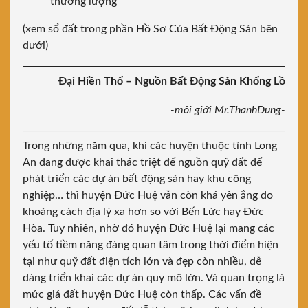
thương lượng
(xem sổ đất trong phần Hồ Sơ Của Bất Động Sản bên
dưới)
Đại Hiền Thổ – Nguồn Bất Động Sản Khổng Lồ
-môi giới Mr.ThanhDung-
Trong những năm qua, khi các huyện thuộc tỉnh Long
An đang được khai thác triệt để nguồn quỹ đất để
phát triển các dự án bất động sản hay khu công
nghiệp… thì huyện Đức Huệ vẫn còn khá yên ắng do
khoảng cách địa lý xa hơn so với Bến Lức hay Đức
Hòa. Tuy nhiên, nhờ đó huyện Đức Huệ lại mang các
yếu tố tiềm năng đáng quan tâm trong thời điểm hiện
tại như quỹ đất điện tích lớn và đẹp còn nhiều, dễ
dàng triển khai các dự án quy mô lớn. Và quan trọng là
mức giá đất huyện Đức Huệ còn thấp. Các vấn đề