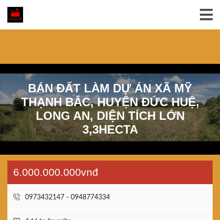
BÁN ĐẤT LÀM DỰ ÁN XÃ MỸ
THẠNH BẮC, HUYỆN ĐỨC HUỆ,
LONG AN, DIỆN TÍCH LỚN
3,3HECTA
6.000.000.000vnđ
0973432147 - 0948774334