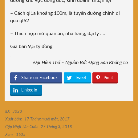
đường khu vực đông đúc, kinh doanh thuận lợi
– Cách ql1a khoảng 100m, là tuyến đường chính đi
qua ql62
– Thích hợp mở quán ăn, nhà hàng, đại lý ….
Giá bán 9,5 tỷ đồng
Đại Hiền Thổ – Nguồn Bất Động Sản Khổng Lồ
Share on Facebook
Tweet
Pin it
LinkedIn
ID:
3023
Xuất bản:
17 Tháng mười một, 2017
Cập Nhật Lần Cuối:
27 Tháng 3, 2018
Xem:
1605