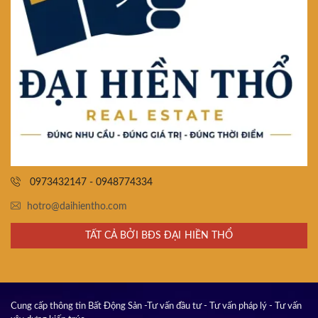
0973432147 - 0948774334
hotro@daihientho.com
TẤT CẢ BỞI BĐS ĐẠI HIỀN THỔ
Cung cấp thông tin Bất Động Sản -Tư vấn đầu tư - Tư vấn pháp lý - Tư vấn