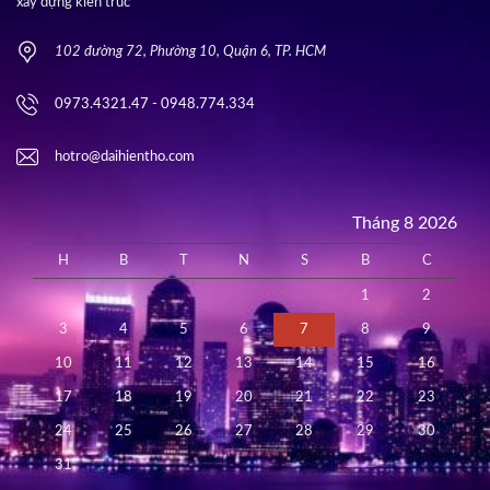
xây dựng kiến trúc
102 đường 72, Phường 10, Quận 6, TP. HCM
0973.4321.47 - 0948.774.334
hotro@daihientho.com
Tháng 8 2026
H
B
T
N
S
B
C
1
2
3
4
5
6
7
8
9
10
11
12
13
14
15
16
17
18
19
20
21
22
23
24
25
26
27
28
29
30
31