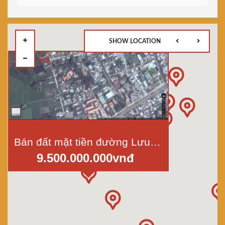
SHOW LOCATION
Bán đất mặt tiền đường Lưu Văn Tế-thành phố Tân An-Long An, diện tích 1030m2
9.500.000.000vnđ