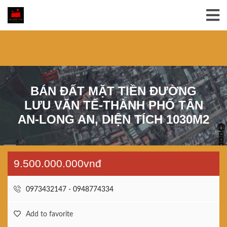
BÁN ĐẤT MẶT TIỀN ĐƯỜNG
LƯU VĂN TẾ-THÀNH PHỐ TÂN
AN-LONG AN, DIỆN TÍCH 1030M2
9.500.000.000vnđ
0973432147 - 0948774334
Add to favorite