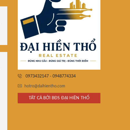
0973432147 - 0948774334
hotro@daihientho.com
TẤT CẢ BỞI BĐS ĐẠI HIỀN THỔ