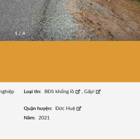
1
/
4
nghiệp
Loại tin:
BĐS khổng lồ
,
Gấp!
Quận huyện:
Đức Huệ
Năm:
2021