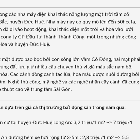
ong các nhà máy điện khai thác năng lượng mặt trời tầm cỡ
 Bắc, huyện Đức Huệ. Nhà máy này có quy mô lên đến 50hecta,
đã đi vào hoạt động, khai thác điện mặt trời và hòa vào lưới
là công ty CP Đầu Tư Thành Thành Công, một trong những công
Hòa và huyện Đức Huệ.
một mặt được bao bọc bởi con sông lớn Vàm Cỏ Đông, hai mặt phá
vùng đất lưu giữ nhiều câu chuyện thú vị già màu sắc nam bộ.
 hòa. Các cánh đồng canh tác lúa, hoa màu được nuôi dưởng bởi
ăm. Nghề thủ công, mỹ nghệ và các nghệ nhân cây cảnh đã cung
hệ thuật cao về trung tâm Sài Gòn.
dựa trên giá cả thị trường bất động sản trong năm qua:
n cư tại huyện Đức Huệ Long An: 3,2 triệu/1 m2 ~> 7 triệu/1
An đường hẻm xe hơi rộng từ 3-5m : 2,8 triệu/1 m2 ~> 5,5