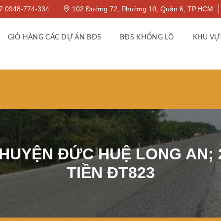
7 0948-774-334
102 Đường 72, Phường 10, Quận 6, TP.HCM
GIỎ HÀNG CÁC DỰ ÁN BĐS
BĐS KHỔNG LỒ
KHU VỰ
 HUYỆN ĐỨC HUỆ LONG AN; 
TIỀN ĐT823