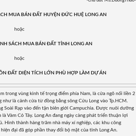
-chủ đất Ms.DuongThao
H SÁCH MUA BÁN ĐẤT HUYỆN ĐỨC HUỆ LONG AN
hoặc
 DANH SÁCH MUA BÁN ĐẤT TỈNH LONG AN
hoặc
NGUỒN ĐẤT DIỆN TÍCH LỚN PHÙ HỢP LÀM DỰ ÁN
ằm trong vùng kinh tế trọng điểm phía Nam, là cửa ngõ nối liền 2
 như là cảnh cửa từ đồng bằng sông Cửu Long vào Tp.HCM.
ông Soài Rạp vào đến tận biên giới Campuchia. Được nuôi dưỡng
 là Vàm Cỏ Tây. Long An đang ngày càng phát triển thuận lợi
đủ. Hình thành hàng trăm nhà máy xí nghiệp, các khu công
 hiện đại đã góp phần thay đổi bộ mặt của tỉnh Long An.