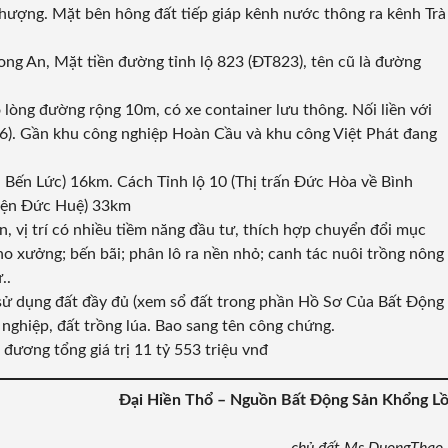
Thượng. Mặt bên hông đất tiếp giáp kênh nước thông ra kênh Trà
ong An, Mặt tiền đường tỉnh lộ 823 (ĐT823), tên cũ là đường
lòng đường rộng 10m, có xe container lưu thông. Nối liền với
816). Gần khu công nghiệp Hoàn Cầu và khu công Việt Phát đang
i, Bến Lức) 16km. Cách Tỉnh lộ 10 (Thị trấn Đức Hòa về Bình
yện Đức Huệ) 33km
 vị trí có nhiều tiềm năng đầu tư, thích hợp chuyển đổi mục
ho xưởng; bến bãi; phân lô ra nền nhỏ; canh tác nuôi trồng nông
..
sử dụng đất đầy đủ (xem sổ đất trong phần Hồ Sơ Của Bất Động
 nghiệp, đất trồng lúa. Bao sang tên công chứng.
ương tổng giá trị 11 tỷ 553 triệu vnđ
Đại Hiền Thổ – Nguồn Bất Động Sản Khổng L