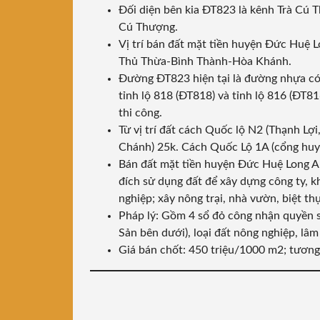
Đối diện bên kia ĐT823 là kênh Trà Cú 
Cú Thượng.
Vị trí bán đất mặt tiền huyện Đức Huệ L
Thủ Thừa-Bình Thành-Hòa Khánh.
Đường ĐT823 hiện tại là đường nhựa có 
tỉnh lộ 818 (ĐT818) và tỉnh lộ 816 (ĐT
thi công.
Từ vị trí đất cách Quốc lộ N2 (Thạnh Lợ
Chánh) 25k. Cách Quốc Lộ 1A (cổng hu
Bán đất mặt tiền huyện Đức Huệ Long An,
đích sử dụng đất để xây dựng công ty, k
nghiệp; xây nông trại, nhà vườn, biệt thự
Pháp lý: Gồm 4 sổ đỏ công nhận quyền 
Sản bên dưới), loại đất nông nghiệp, lâm
Giá bán chốt: 450 triệu/1000 m2; tương đ