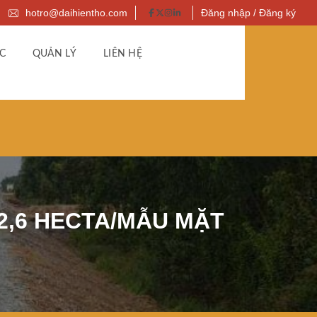
hotro@daihientho.com
Đăng nhập / Đăng ký
C
QUẢN LÝ
LIÊN HỆ
2,6 HECTA/MẪU MẶT