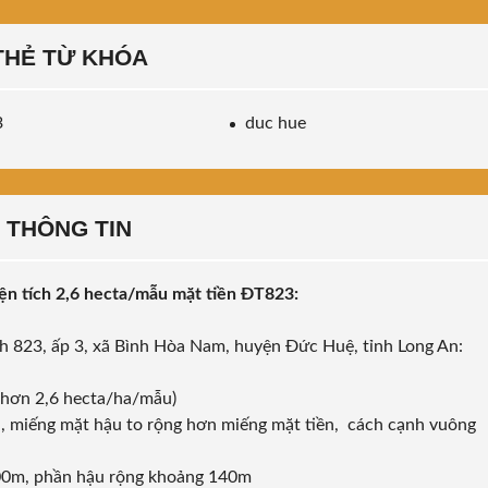
THẺ TỪ KHÓA
3
duc hue
THÔNG TIN
ện tích 2,6 hecta/mẫu mặt tiền ĐT823:
nh 823, ấp 3, xã Bình Hòa Nam, huyện Đức Huệ, tỉnh Long An:
 hơn 2,6 hecta/ha/mẫu)
i, miếng mặt hậu to rộng hơn miếng mặt tiền, cách cạnh vuông
200m, phần hậu rộng khoảng 140m