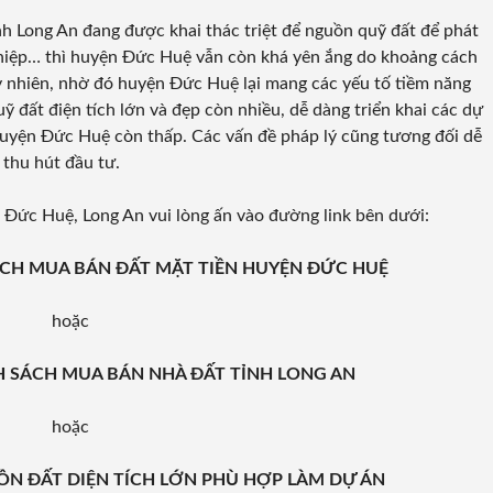
h Long An đang được khai thác triệt để nguồn quỹ đất để phát
ghiệp… thì huyện Đức Huệ vẫn còn khá yên ắng do khoảng cách
y nhiên, nhờ đó huyện Đức Huệ lại mang các yếu tố tiềm năng
ỹ đất điện tích lớn và đẹp còn nhiều, dễ dàng triển khai các dự
huyện Đức Huệ còn thấp. Các vấn đề pháp lý cũng tương đối dễ
 thu hút đầu tư.
 Đức Huệ, Long An vui lòng ấn vào đường link bên dưới:
 SÁCH MUA BÁN ĐẤT MẶT TIỀN HUYỆN ĐỨC HUỆ
hoặc
ANH SÁCH MUA BÁN NHÀ ĐẤT TỈNH LONG AN
hoặc
NGUỒN ĐẤT DIỆN TÍCH LỚN PHÙ HỢP LÀM DỰ ÁN