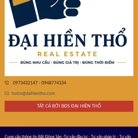
0973432147 - 0948774334
hotro@daihientho.com
TẤT CẢ BỞI BĐS ĐẠI HIỀN THỔ
Cung cấp thông tin Bất Động Sản -Tư vấn đầu tư - Tư vấn pháp lý - Tư vấn