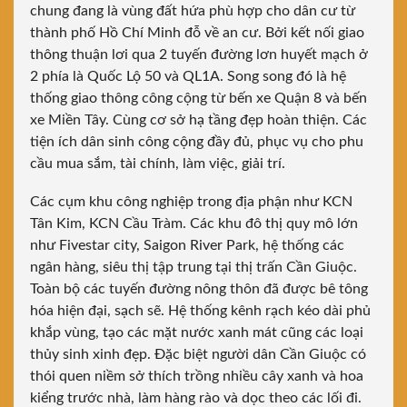
chung đang là vùng đất hứa phù hợp cho dân cư từ
thành phố Hồ Chí Minh đỗ về an cư. Bởi kết nối giao
thông thuận lơi qua 2 tuyến đường lơn huyết mạch ở
2 phía là Quốc Lộ 50 và QL1A. Song song đó là hệ
thống giao thông công cộng từ bến xe Quận 8 và bến
xe Miền Tây. Cùng cơ sở hạ tầng đẹp hoàn thiện. Các
tiện ích dân sinh công cộng đầy đủ, phục vụ cho phu
cầu mua sắm, tài chính, làm việc, giải trí.
Các cụm khu công nghiệp trong địa phận như KCN
Tân Kim, KCN Cầu Tràm. Các khu đô thị quy mô lớn
như Fivestar city, Saigon River Park, hệ thống các
ngân hàng, siêu thị tập trung tại thị trấn Cần Giuộc.
Toàn bộ các tuyến đường nông thôn đã được bê tông
hóa hiện đại, sạch sẽ. Hệ thống kênh rạch kéo dài phủ
khắp vùng, tạo các mặt nước xanh mát cũng các loại
thủy sinh xinh đẹp. Đặc biệt người dân Cần Giuộc có
thói quen niềm sở thích trồng nhiều cây xanh và hoa
kiểng trước nhà, làm hàng rào và dọc theo các lối đi.