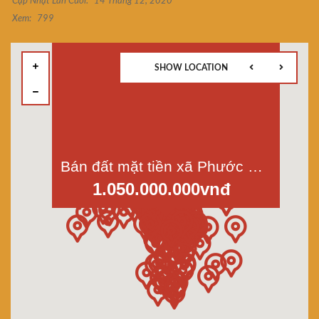
Cập Nhật Lần Cuối:
14 Tháng 12, 2020
Xem:
799
SHOW LOCATION
Bán đất mặt tiền xã Phước Hậu, Cần Giuộc, LA. Dt 90m2, thổ cư, góc 2 mt
1.050.000.000vnđ