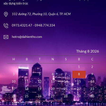
xây dựng kiến trúc
102 đường 72, Phường 10, Quận 6, TP. HCM
0973.4321.47 - 0948.774.334
hotro@daihientho.com
Tháng 8 2026
H
B
T
N
S
B
C
1
2
3
4
5
6
7
8
9
10
11
12
13
14
15
16
17
18
19
20
21
22
23
24
25
26
27
28
29
30
31