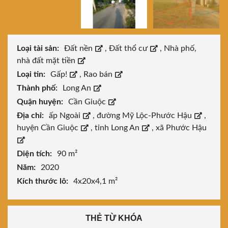
Loại tài sản:
Đất nền
,
Đất thổ cư
,
Nhà phố,
nhà đất mặt tiền
Loại tin:
Gấp!
,
Rao bán
Thành phố:
Long An
Quận huyện:
Cần Giuộc
Địa chỉ:
ấp Ngoài
,
đường Mỹ Lộc-Phước Hậu
,
huyện Cần Giuộc
,
tỉnh Long An
,
xã Phước Hậu
Diện tích:
90 m²
Năm:
2020
Kích thước lô:
4x20x4,1 m²
THẺ TỪ KHÓA