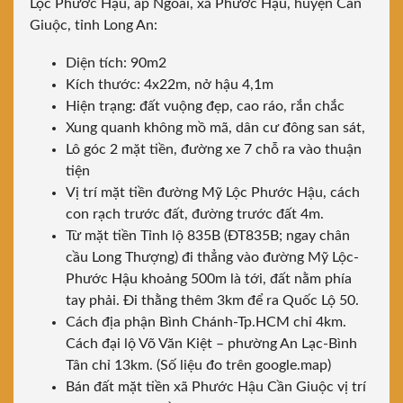
Lộc Phước Hậu, ấp Ngoài, xã Phước Hậu, huyện Cần
Giuộc, tỉnh Long An:
Diện tích: 90m2
Kích thước: 4x22m, nở hậu 4,1m
Hiện trạng: đất vuộng đẹp, cao ráo, rắn chắc
Xung quanh không mồ mã, dân cư đông san sát,
Lô góc 2 mặt tiền, đường xe 7 chỗ ra vào thuận
tiện
Vị trí mặt tiền đường Mỹ Lộc Phước Hậu, cách
con rạch trước đất, đường trước đất 4m.
Từ mặt tiền Tỉnh lộ 835B (ĐT835B; ngay chân
cầu Long Thượng) đi thẳng vào đường Mỹ Lộc-
Phước Hậu khoảng 500m là tới, đất nằm phía
tay phải. Đi thằng thêm 3km để ra Quốc Lộ 50.
Cách địa phận Bình Chánh-Tp.HCM chỉ 4km.
Cách đại lộ Võ Văn Kiệt – phường An Lạc-Bình
Tân chỉ 13km. (Số liệu đo trên google.map)
Bán đất mặt tiền xã Phước Hậu Cần Giuộc vị trí