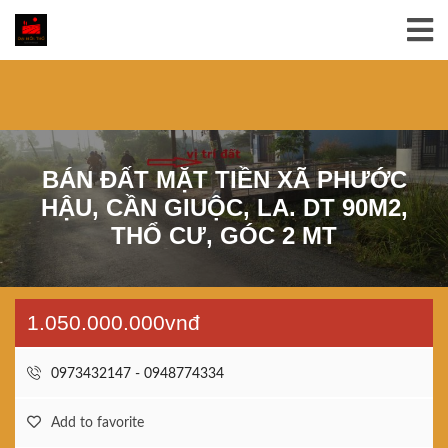
BÁN ĐẤT MẶT TIỀN XÃ PHƯỚC
HẬU, CẦN GIUỘC, LA. DT 90M2,
THỔ CƯ, GÓC 2 MT
1.050.000.000vnđ
0973432147 - 0948774334
Add to favorite