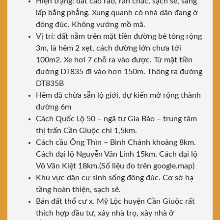
Hiện trạng: đất cao ráo, rắn chắc, sạch sẽ, sang
lấp bằng phẳng. Xung quanh có nhà dân đang ở
đông đúc. Không vướng mồ mã.
Vị trí: đất nằm trên mặt tiền đường bê tông rộng
3m, là hẻm 2 xẹt, cách đường lớn chưa tới
100m2. Xe hơi 7 chỗ ra vào được. Từ mặt tiền
đường DT835 đi vào hơn 150m. Thông ra đường
DT835B
Hẻm đã chừa sẵn lộ giới, dự kiến mở rộng thành
đường 6m
Cách Quốc Lộ 50 – ngã tư Gia Bảo – trung tâm
thị trấn Cần Giuộc chỉ 1,5km.
Cách cầu Ông Thìn – Bình Chánh khoảng 8km.
Cách đại lộ Nguyễn Văn Linh 15km. Cách đại lộ
Võ Văn Kiệt 18km.(Số liệu đo trên google.map)
Khu vực dân cư sinh sống đông đúc. Cơ sở hạ
tầng hoàn thiện, sạch sẽ.
Bán đất thổ cư x. Mỹ Lộc huyện Cần Giuộc rất
thích hợp đầu tư, xây nhà trọ, xây nhà ở