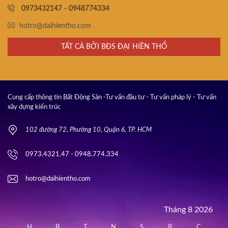
0973432147 - 0948774334
hotro@daihientho.com
TẤT CẢ BỞI BĐS ĐẠI HIỀN THỔ
Cung cấp thông tin Bất Động Sản -Tư vấn đầu tư - Tư vấn pháp lý - Tư vấn
xây dựng kiến trúc
102 đường 72, Phường 10, Quận 6, TP. HCM
0973.4321.47 - 0948.774.334
hotro@daihientho.com
Tháng 8 2026
H
B
T
N
S
B
C