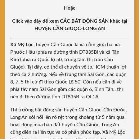
Hoặc
Click vào đây để xem CÁC BẤT ĐỘNG SẢN khác tại
HUYỆN CẦN GIUỘC-LONG AN
Xã Mỹ Lộc
, huyện Cần Giuộc là xã nằm giữa hai xã
Phước Hậu (phía ra đường tỉnh DT835B) và xã Tân
Kim (phía ra Quốc lộ 50, trung tâm thị trấn Cần
Giuộc). Tại đây, có thể di chuyển về tp.HCM thuận lợi
theo cả 2 hướng. Nếu về trung tâm Sài Gòn, các quận
8, 7, 5 thì cứ đi theo Quốc Lộ 50. Còn nếu cần đi về
phía tây nam Sài Gòn gồm các quận 6, Bình Tân.. thì
nên đi theo đường tỉnh DT835B ra QL1A
Thị trường bất động sản huyện Cần Giuộc-Cần Đước,
Long An sôi nổi lên rõ rệt trong khoảng từ 5 năm qua,
hoạt động mua bán đất huyện Cần Giuộc, Long An
cũng diễn ra liên tục và có phần phức tạp. Xã Mỹ Lộc