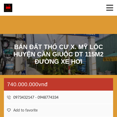
BÁN ĐẤT THỔ CƯ X. MỸ LỘC
HUYỆN CẦN GIUỘC DT 115M2
ĐƯỜNG XE HƠI
740.000.000vnđ
0973432147 - 0948774334
Add to favorite