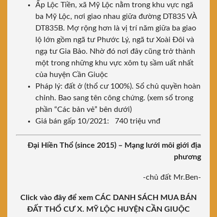
Ấp Lộc Tiền, xã Mỹ Lộc nằm trong khu vực ngã
ba Mỹ Lộc, nơi giao nhau giữa đường DT835 VÀ
DT835B. Mợ rộng hơn là vị trí năm giữa ba giao
lộ lớn gồm ngã tư Phước Lý, ngã tư Xoài Đôi và
ngạ tư Gia Bảo. Nhờ đó nơi đây cũng trở thành
một trong những khu vực xôm tụ sầm uất nhất
của huyện Cần Giuộc
Pháp lý: đất ở (thổ cư 100%). Sổ chủ quyền hoàn
chỉnh. Bao sang tên công chứng. (xem sổ trong
phần “Các bản vẻ” bên dưới)
Giá bán gấp 10/2021: 740 triệu vnđ
Đại Hiền Thổ (since 2015)
– Mạng lưới môi giới địa
phương
-chủ đất Mr.Ben-
Click vào đây để xem CÁC DANH SÁCH MUA BÁN
ĐẤT THỔ CƯ X. MỸ LỘC HUYỆN CẦN GIUỘC