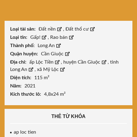
Loại tài sản:
Đất nền
,
Đất thổ cư
Loại tin:
Gấp!
,
Rao bán
Thành phố:
Long An
Quận huyện:
Cần Giuộc
Địa chỉ:
ấp Lộc Tiền
,
huyện Cần Giuộc
,
tỉnh
Long An
,
xã Mỹ Lộc
Diện tích:
115 m²
Năm:
2021
Kích thước lô:
4,8x24 m²
THẺ TỪ KHÓA
ap loc tien