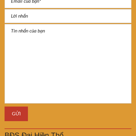
BĐS Đại Hiền Thổ