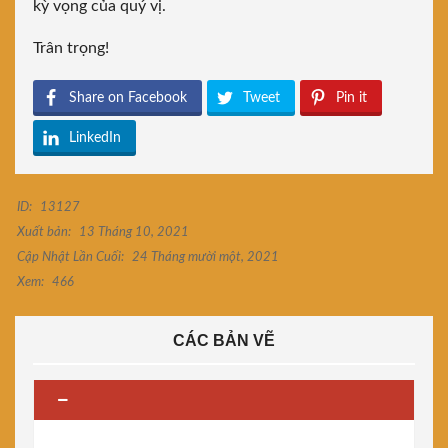
kỳ vọng của quý vị.
Trân trọng!
Share on Facebook
Tweet
Pin it
LinkedIn
ID:
13127
Xuất bản:
13 Tháng 10, 2021
Cập Nhật Lần Cuối:
24 Tháng mười một, 2021
Xem:
466
CÁC BẢN VẼ