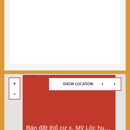
SHOW LOCATION
Bán đất thổ cư x. Mỹ Lộc huyện Cần Giuộc Dt 115m2 đường xe hơi