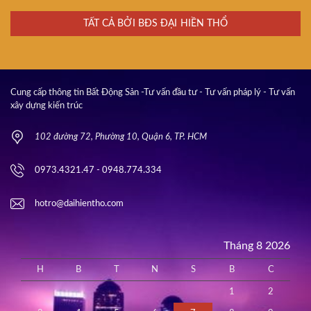
TẤT CẢ BỞI BĐS ĐẠI HIỀN THỔ
Cung cấp thông tin Bất Động Sản -Tư vấn đầu tư - Tư vấn pháp lý - Tư vấn
xây dựng kiến trúc
102 đường 72, Phường 10, Quận 6, TP. HCM
0973.4321.47 - 0948.774.334
hotro@daihientho.com
Tháng 8 2026
H
B
T
N
S
B
C
1
2