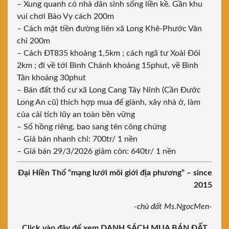
– Xung quanh có nhà dân sinh sống liền kề. Gần khu
vui chơi Bảo Vy cách 200m
– Cách mặt tiền đường liên xã Long Khê-Phước Vân
chỉ 200m
– Cách ĐT835 khoảng 1,5km ; cách ngã tư Xoài Đôi
2km ; đi về tới Bình Chánh khoảng 15phut, về Bình
Tân khoảng 30phut
– Bán đất thổ cư xã Long Cang Tây Ninh (Cần Đước
Long An cũ) thích hợp mua để giành, xây nhà ở, làm
của cải tích lũy an toàn bền vững
– Sổ hồng riêng, bao sang tên công chứng
– Giá bán nhanh chỉ: 700tr/ 1 nền
– Giá bán 29/3/2026 giảm còn: 640tr/ 1 nền
Đại Hiền Thổ “mạng lưới môi giới địa phương” – since
2015
-chủ đất Ms.NgocMen-
Click vào đây để xem DANH SÁCH MUA BÁN ĐẤT