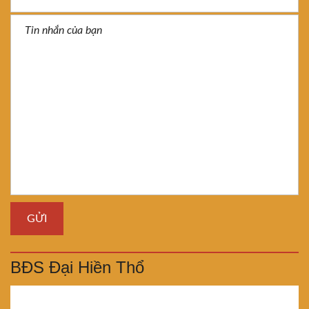
BĐS Đại Hiền Thổ