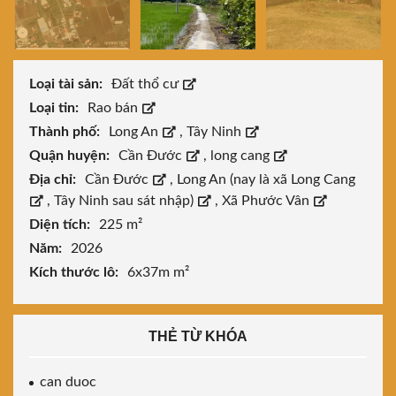
Loại tài sản:
Đất thổ cư
Loại tin:
Rao bán
Thành phố:
Long An
,
Tây Ninh
Quận huyện:
Cần Đước
,
long cang
Địa chỉ:
Cần Đước
,
Long An (nay là xã Long Cang
,
Tây Ninh sau sát nhập)
,
Xã Phước Vân
Diện tích:
225 m²
Năm:
2026
Kích thước lô:
6x37m m²
THẺ TỪ KHÓA
can duoc