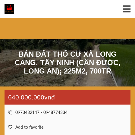
BÁN ĐẤT THỔ CƯ XÃ LONG
CANG, TÂY NINH (CẦN ĐƯỚC,
LONG AN); 225M2, 700TR
640.000.000vnđ
0973432147 - 0948774334
Add to favorite