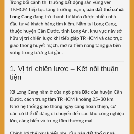
Trong bối cảnh thị trường bất động sản vùng ven
TP.HCM tiếp tục tăng trưởng mạnh,
bán đất thổ cư xã
Long Cang
đang trở thành từ khóa được nhiều nhà
đầu tư và khách hàng tìm kiếm. Nằm tại
Long Cang
,
thuộc huyện
Cần Đước
, tỉnh
Long An
, khu vực này sở
hữu vị trí chiến lược khi tiếp giáp TP.HCM và các trục
giao thông huyết mạch, mở ra tiềm năng tăng giá bền
vững trong tương lai gần.
1. Vị trí chiến lược – Kết nối thuận
tiện
Xã Long Cang nằm ở cửa ngõ phía Bắc của huyện Cần
Đước, cách trung tâm TP.HCM khoảng 25–30 km.
Nhờ hệ thống giao thông ngày càng hoàn thiện, cư
dân có thể dễ dàng di chuyển đến các khu công nghiệp
lớn, cảng biển và trung tâm thương mại.
Chính lợi thế này khiến nhu cầu
bán đất thổ cư xã