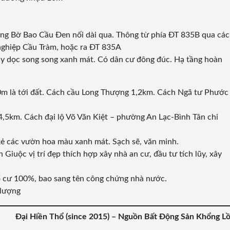
g Bờ Bao Cầu Đen nối dài qua. Thông từ phía ĐT 835B qua các
ghiệp Cầu Tràm, hoặc ra ĐT 835A
 dọc song song xanh mát. Có dân cư đông đúc. Hạ tầng hoàn
900m là tới đất. Cách cầu Long Thượng 1,2km. Cách Ngã tư Phước
,5km. Cách đại lộ Võ Văn Kiệt – phường An Lạc-Bình Tân chỉ
ẻ các vườn hoa màu xanh mát. Sạch sẽ, văn minh.
iuộc vị trí đẹp thích hợp xây nhà an cư, đầu tư tích lũy, xây
hổ cư 100%, bao sang tên công chứng nhà nước.
 lượng
Đại Hiền Thổ (since 2015)
– Nguồn Bất Động Sản Khổng L