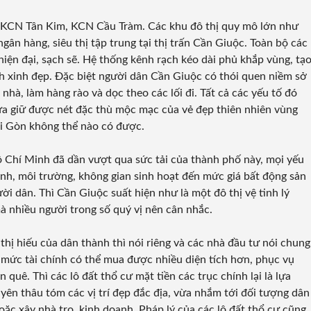
 KCN Tân Kim, KCN Cầu Tràm. Các khu đô thị quy mô lớn như
ngân hàng, siêu thị tập trung tại thị trấn Cần Giuộc. Toàn bộ các
ện đại, sạch sẽ. Hệ thống kênh rạch kéo dài phủ khắp vùng, tạ
h xinh đẹp. Đặc biệt người dân Cần Giuộc có thói quen niềm sở
nhà, làm hàng rào và dọc theo các lối đi. Tất cả các yếu tố đó
ừa giữ được nét đặc thù mộc mạc của vẻ đẹp thiên nhiên vùng
ài Gòn không thể nào có được.
 Chí Minh đã dần vượt qua sức tải của thành phố này, mọi yếu
sinh, môi trường, không gian sinh hoạt đến mức giá bất động sản
ời dân. Thì Cần Giuộc suất hiện như là một đô thị vệ tinh lý
à nhiều người trong số quý vị nên cân nhắc.
hị hiếu của dân thành thì nói riêng và các nhà đầu tư nói chung
 mức tài chính có thể mua được nhiều diện tích hơn, phục vụ
quê. Thì các lô đất thổ cư mặt tiền các trục chính lại là lựa
yên thâu tóm các vị trí đẹp đắc địa, vừa nhắm tới đối tượng dân
oặc xây nhà trọ, kinh doanh. Pháp lý của các lô đất thổ cư cũng