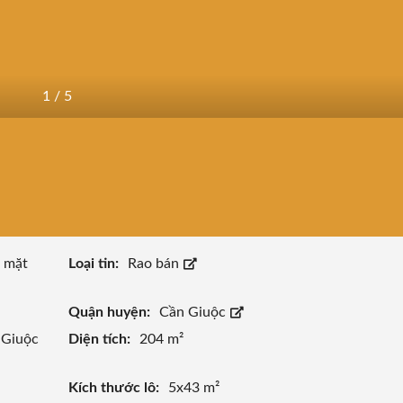
1
/
5
t mặt
Loại tin:
Rao bán
Quận huyện:
Cần Giuộc
 Giuộc
Diện tích:
204 m²
Kích thước lô:
5x43 m²