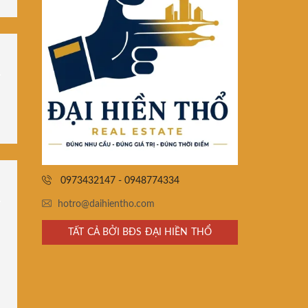
0973432147 - 0948774334
hotro@daihientho.com
TẤT CẢ BỞI BĐS ĐẠI HIỀN THỔ