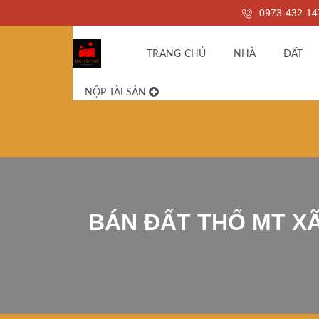
0973-432-14
TRANG CHỦ
NHÀ
ĐẤT
NỘP TÀI SẢN
BÁN ĐẤT THỔ MT X