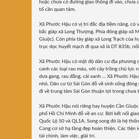
hoặc chưa có đường giao thông đi vào, chưa c
tố cần quan tâm.
Xã Phước Hậu có vị trí đắc địa tiềm năng, có v
bắc giáp xã Long Thượng. Phía đông giáp xã 
Giuộc). Còn phía tây giáp xã Long Trạch của
trục dọc huyết mạch đi qua xã là DT 835b, nố
Xã Phước Hậu có mặt độ dân cư địa phương ca
canh các loại rau màu, với cây trồng chủ lực n
dưa gang, rau đắng, cải xanh … Xã Phước Hậu 
nhỏ. Dân cư từ Sài Gòn đỗ về sinh sống đông
đi về trung tâm Sài Gòn thuận lợi trong chưa t
Xã Phước Hậu nói riêng hay huyện Cần Giuộc 
phố Hồ Chí Minh đỗ về an cư. Bởi kết nối gia
Quốc Lộ 50 và QL1A. Song song đó là hệ thốn
Cùng cơ sở hạ tầng đẹp hoàn thiện. Các tiện 
tài chính, làm việc, giải trí.