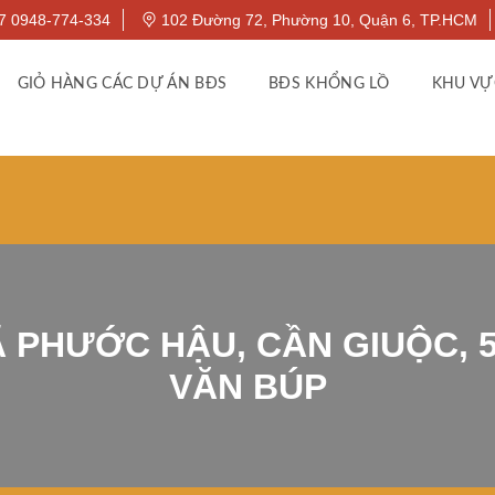
7 0948-774-334
102 Đường 72, Phường 10, Quận 6, TP.HCM
GIỎ HÀNG CÁC DỰ ÁN BĐS
BĐS KHỔNG LỒ
KHU VỰ
Ã PHƯỚC HẬU, CẦN GIUỘC,
VĂN BÚP