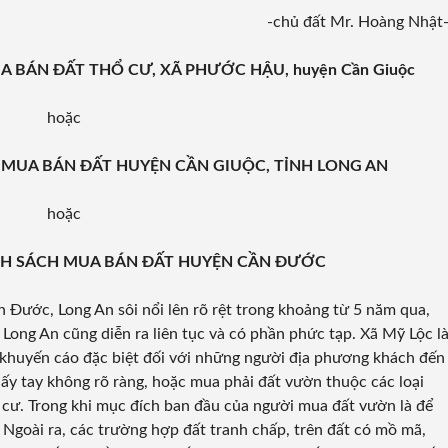
-chủ đất Mr. Hoàng Nhật
UA BÁN ĐẤT THỔ CƯ, XÃ PHƯỚC HẬU, huyện Cần Giuộc
hoặc
CH MUA BÁN ĐẤT HUYỆN CẦN GIUỘC, TỈNH LONG AN
hoặc
DANH SÁCH MUA BÁN ĐẤT HUYỆN CẦN ĐƯỚC
n Đước, Long An sôi nổi lên rõ rệt trong khoảng từ 5 năm qua,
ong An cũng diễn ra liên tục và có phần phức tạp. Xã Mỹ Lộc l
khuyến cáo đặc biệt đối với những người địa phương khách đến
iấy tay không rõ ràng, hoặc mua phải đất vườn thuộc các loại
ư. Trong khi mục đích ban đầu của người mua đất vườn là để
Ngoài ra, các trường hợp đất tranh chấp, trên đất có mồ mã,