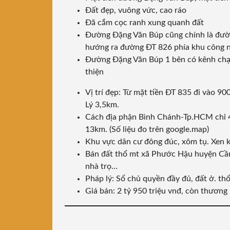
Đất đẹp, vuông vức, cao ráo
Đã cắm cọc ranh xung quanh đất
Đường Đặng Văn Búp cũng chính là đườn
hướng ra đường ĐT 826 phía khu công n
Đường Đặng Văn Búp 1 bên có kênh chạy
thiện
Vị trí đẹp: Từ mặt tiền ĐT 835 đi vào 
Lý 3,5km.
Cách địa phận Bình Chánh-Tp.HCM chỉ 4
13km. (Số liệu đo trên google.map)
Khu vực dân cư đông đúc, xôm tụ. Xen k
Bán đất thổ mt xã Phước Hậu huyện Cần G
nhà trọ…
Pháp lý: Sổ chủ quyền đầy đủ, đất ở. t
Giá bán: 2 tỷ 950 triệu vnđ, còn thương