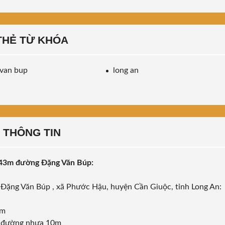
THẺ TỪ KHÓA
van bup
long an
THÔNG TIN
x43m đường Đặng Văn Búp:
g Đặng Văn Búp , xã Phước Hậu, huyện Cần Giuộc, tỉnh Long An:
3m
n đường nhựa 10m