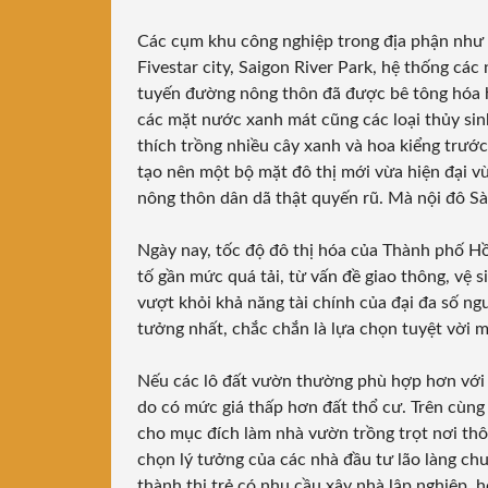
Các cụm khu công nghiệp trong địa phận như
Fivestar city, Saigon River Park, hệ thống các 
tuyến đường nông thôn đã được bê tông hóa hi
các mặt nước xanh mát cũng các loại thủy sin
thích trồng nhiều cây xanh và hoa kiểng trước 
tạo nên một bộ mặt đô thị mới vừa hiện đại v
nông thôn dân dã thật quyến rũ. Mà nội đô S
Ngày nay, tốc độ đô thị hóa của Thành phố Hồ
tố gần mức quá tải, từ vấn đề giao thông, vệ 
vượt khỏi khả năng tài chính của đại đa số ngư
tưởng nhất, chắc chắn là lựa chọn tuyệt vời m
Nếu các lô đất vườn thường phù hợp hơn với t
do có mức giá thấp hơn đất thổ cư. Trên cùng
cho mục đích làm nhà vườn trồng trọt nơi thôn 
chọn lý tưởng của các nhà đầu tư lão làng chu
thành thị trẻ có nhu cầu xây nhà lập nghiệp, h