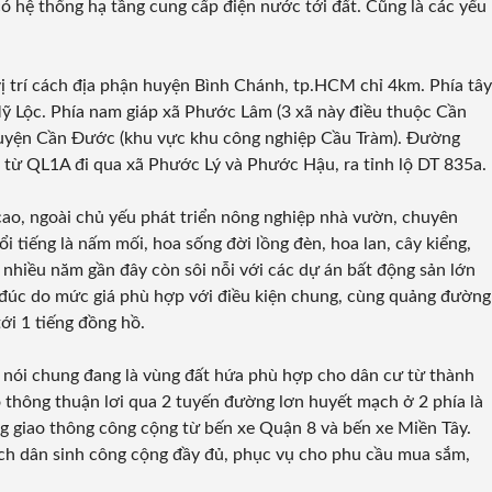
ó hệ thống hạ tầng cung cấp điện nước tới đất. Cũng là các yếu
ị trí cách địa phận
huyện Bình Chánh
, tp.HCM chỉ 4km. Phía tây
Mỹ Lộc. Phía nam giáp xã Phước Lâm (3 xã này điều thuộc Cần
 huyện Cần Đước (khu vực khu công nghiệp Cầu Tràm). Đường
i từ QL1A đi qua xã Phước Lý và Phước Hậu, ra tỉnh lộ DT 835a.
o, ngoài chủ yếu phát triển nông nghiệp nhà vườn, chuyên
ổi tiếng là nấm mối, hoa sống đời lồng đèn, hoa lan, cây kiểng,
nhiều năm gần đây còn sôi nỗi với các dự án bất động sản lớn
 đúc do mức giá phù hợp với điều kiện chung, cùng quảng đường
ới 1 tiếng đồng hồ.
nói chung đang là vùng đất hứa phù hợp cho dân cư từ thành
o thông thuận lơi qua 2 tuyến đường lơn huyết mạch ở 2 phía là
g giao thông công cộng từ bến xe Quận 8 và bến xe Miền Tây.
ích dân sinh công cộng đầy đủ, phục vụ cho phu cầu mua sắm,