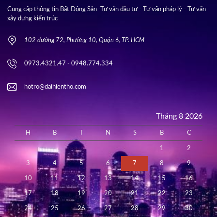
Cung cấp thông tin Bất Động Sản -Tư vấn đầu tư - Tư vấn pháp lý - Tư vấn
xây dựng kiến trúc
102 đường 72, Phường 10, Quận 6, TP. HCM
0973.4321.47 - 0948.774.334
hotro@daihientho.com
Tháng 8 2026
H
B
T
N
S
B
C
1
2
3
4
5
6
7
8
9
10
11
12
13
14
15
16
17
18
19
20
21
22
23
24
25
26
27
28
29
30