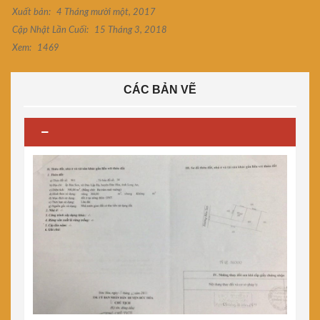
Xuất bản:
4 Tháng mười một, 2017
Cập Nhật Lần Cuối:
15 Tháng 3, 2018
Xem:
1469
CÁC BẢN VẼ