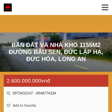
BÁN ĐẤT VÀ NHÀ KHO 1155M2
ĐƯỜNG BẦU SEN, ĐỨC LẬP HẠ,
ĐỨC HÒA, LONG AN
2.600.000.000vnđ
0973432147 - 0948774334
Add to favorite