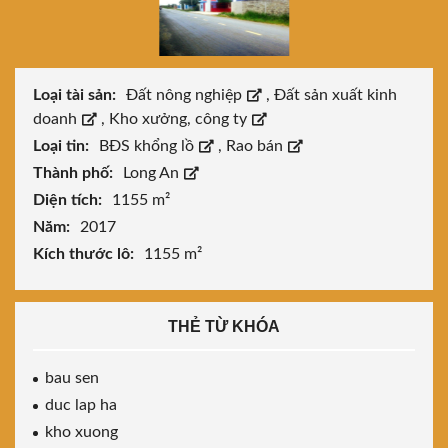
Loại tài sản:
Đất nông nghiệp
,
Đất sản xuất kinh
doanh
,
Kho xưởng, công ty
Loại tin:
BĐS khổng lồ
,
Rao bán
Thành phố:
Long An
Diện tích:
1155 m²
Năm:
2017
Kích thước lô:
1155 m²
THẺ TỪ KHÓA
bau sen
duc lap ha
kho xuong