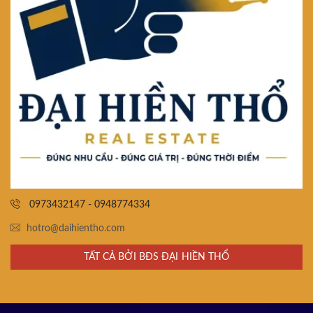
0973432147 - 0948774334
hotro@daihientho.com
TẤT CẢ BỞI BĐS ĐẠI HIỀN THỔ