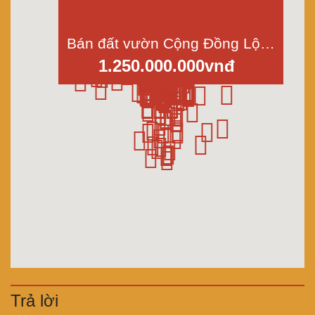
Bán đất vườn Cộng Đồng Lộc Hậu, Mỹ Lộc, Cần Giuộc, Long An, dt 891m2 giá 1,25 tỷ
1.250.000.000vnđ
Trả lời