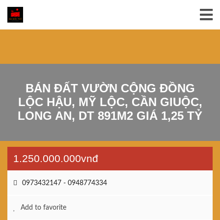
BÁN ĐẤT VƯỜN CỘNG ĐỒNG
LỘC HẬU, MỸ LỘC, CẦN GIUỘC,
LONG AN, DT 891M2 GIÁ 1,25 TỶ
1.250.000.000vnđ
0973432147 - 0948774334
Add to favorite