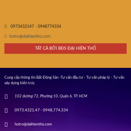
0973432147 - 0948774334
hotro@daihientho.com
TẤT CẢ BỞI BĐS ĐẠI HIỀN THỔ
Cung cấp thông tin Bất Động Sản -Tư vấn đầu tư - Tư vấn pháp lý - Tư vấn
xây dựng kiến trúc
102 đường 72, Phường 10, Quận 6, TP. HCM
0973.4321.47 - 0948.774.334
hotro@daihientho.com