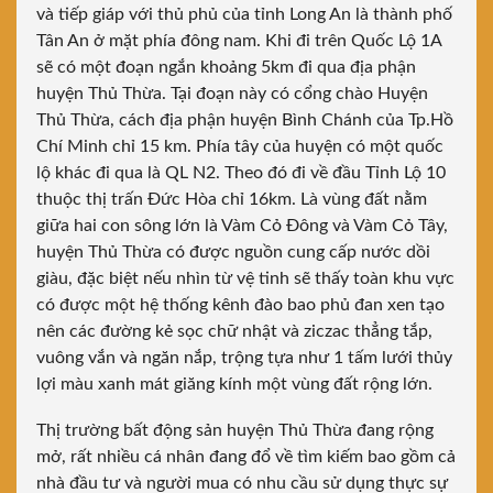
và tiếp giáp với thủ phủ của tỉnh Long An là thành phố
Tân An ở mặt phía đông nam. Khi đi trên Quốc Lộ 1A
sẽ có một đoạn ngắn khoảng 5km đi qua địa phận
huyện Thủ Thừa. Tại đoạn này có cổng chào Huyện
Thủ Thừa, cách địa phận huyện Bình Chánh của Tp.Hồ
Chí Minh chỉ 15 km. Phía tây của huyện có một quốc
lộ khác đi qua là QL N2. Theo đó đi về đầu Tỉnh Lộ 10
thuộc thị trấn Đức Hòa chỉ 16km. Là vùng đất nằm
giữa hai con sông lớn là Vàm Cỏ Đông và Vàm Cỏ Tây,
huyện Thủ Thừa có được nguồn cung cấp nước dồi
giàu, đặc biệt nếu nhìn từ vệ tinh sẽ thấy toàn khu vực
có được một hệ thống kênh đào bao phủ đan xen tạo
nên các đường kẻ sọc chữ nhật và ziczac thẳng tắp,
vuông vắn và ngăn nắp, trộng tựa như 1 tấm lưới thủy
lợi màu xanh mát giăng kính một vùng đất rộng lớn.
Thị trường bất động sản huyện Thủ Thừa đang rộng
mở, rất nhiều cá nhân đang đổ về tìm kiếm bao gồm cả
nhà đầu tư và người mua có nhu cầu sử dụng thực sự