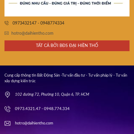
0973432147 - 0948774334
hotro@daihientho.com
TẤT CẢ BỞI BĐS ĐẠI HIỀN THỔ
Cung cấp thông tin Bất Động Sản -Tư vấn đầu tư - Tư vấn pháp lý - Tư vấn
xây dựng kiến trúc
102 đường 72, Phường 10, Quận 6, TP. HCM
0973.4321.47 - 0948.774.334
hotro@daihientho.com