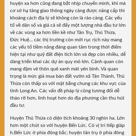
huyện xa hơn cũng đang bắt nhịp chuyển mình, khi mà
cơ sở hạ tâng giao thông ngày càng được nâng cấp thì
khoảng cách địa lý sẽ không còn là rào càng. Các yếu
tố về dân số và giá cả sẽ đẩy một lượng nhà đầu tư lớn
về các vùng xa hơn liền kề như Tân Trụ, Thủ Thừa,
Đức Huệ… các thị trường còn mới rục rịch này mang
các yếu tố tiềm năng đáng quan tâm trong thời điểm
hiện tại như quỹ đất điện tích lớn và đẹp còn nhiều, dễ
dàng triển khai các dự án quy mô lớn. Cảnh quan còn
mang đậm vẻ thôn quê xanh mát yên bình. Và quan
trọng là mức giá mua bán đất vườn xã Tân Thành, Thủ
Thừa còn thấp so với mặt bằng chung các khu vực của
tỉnh Long An. Các vấn đề pháp lý cũng tương đối dễ
tháo rỡ hơn, linh hoạt hơn do địa phương cần thu hút
đầu tư.
Huyện Thủ Thừa
có diện tích khoảng 30 nghìn ha. Lớn
hơn một chút so với huyện Bến Lức. Có vị trí tiếp giáp
h.Bến Lức ở phía đông bắc; huyện tân trụ ở phía đông