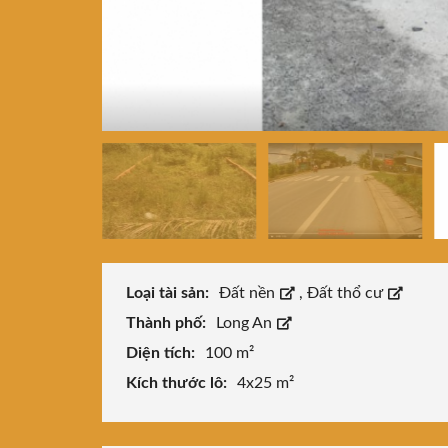
Loại tài sản:
Đất nền
,
Đất thổ cư
Thành phố:
Long An
Diện tích:
100 m²
Kích thước lô:
4x25 m²