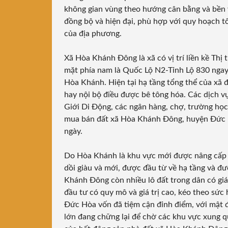
không gian vùng theo hướng cân bằng và bền vữ
đồng bộ và hiện đại, phù hợp với quy hoạch tổn
của địa phương.
Xã Hòa Khánh Đông là xã có vị trí liền kề Th
mặt phía nam là Quốc Lộ N2-Tỉnh Lộ 830 ngay
Hòa Khánh. Hiện tại hạ tầng tổng thể của xã 
hay nội bộ điều được bê tông hóa. Các dịch vụ
Giới Di Động, các ngân hàng, chợ, trường học,
mua bán đất xã Hòa Khánh Đông, huyện Đức Hò
ngày.
Do Hòa Khánh là khu vực mới được nâng cấp c
dồi giàu và mới, được đầu từ về hạ tầng và đ
Khánh Đông còn nhiều lô đất trong dân có giá 
đầu tư có quy mô và giá trị cao, kéo theo sức 
Đức Hòa vốn đã tiệm cận đỉnh điểm, với mật đ
lớn đang chững lại để chờ các khu vực xung qu