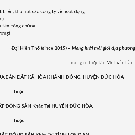
 triển, thu hút các công ty về hoạt động
rọ
ng tên công chứng
ượng)
Đại Hiền Thổ (since 2015) –
Mạng lưới môi giới địa phươn
-môi giới hợp tác Mr.Tuấn Trần
 MUA BÁN ĐẤT XÃ HÒA KHÁNH ĐÔNG, HUYỆN ĐỨC HÒA
hoặc
 BẤT ĐỘNG SẢN Khác Tại HUYỆN ĐỨC HÒA
hoặc