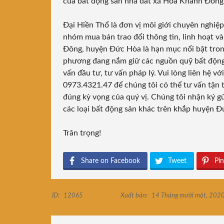
của bất động sản nhà đất xã Hòa Khánh Đông
Đại Hiền Thổ là đơn vị môi giới chuyên nghiệp
nhóm mua bán trao đổi thông tin, linh hoạt 
Đông, huyện Đức Hòa là hạn mục nổi bật tron
phương đang nắm giữ các nguồn quỹ bất động s
vấn đầu tư, tư vấn pháp lý. Vui lòng liên hệ v
0973.4321.47 để chúng tôi có thể tư vấn tận t
đúng kỳ vọng của quý vị. Chúng tôi nhận ký
các loại bất động sản khác trên khắp huyện Đ
Trân trọng!
Share on Facebook
Tweet
Pin
ID:
12065
Xuất bản:
14 Tháng mười một, 202