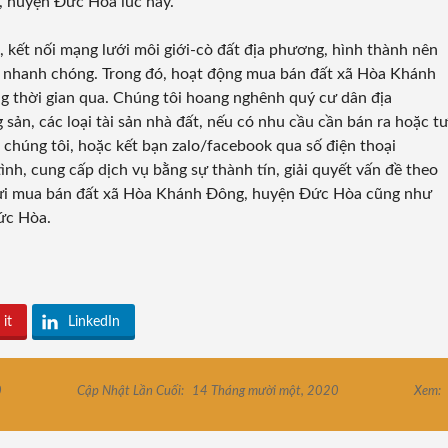
, huyện Đức Hòa lúc này.
, kết nối mạng lưới môi giới-cò đất địa phương, hình thành nên
và nhanh chóng. Trong đó, hoạt động mua bán đất xã Hòa Khánh
g thời gian qua. Chúng tôi hoang nghênh quý cư dân địa
ản, các loại tài sản nhà đất, nếu có nhu cầu cần bán ra hoặc t
ới chúng tôi, hoặc kết bạn zalo/facebook qua số điện thoại
ình, cung cấp dịch vụ bằng sự thành tín, giải quyết vấn đề theo
 gửi mua bán đất xã Hòa Khánh Đông, huyện Đức Hòa cũng như
ức Hòa.
 it
LinkedIn
0
Cập Nhật Lần Cuối:
14 Tháng mười một, 2020
Xem: