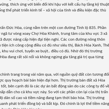
ng, thích ứng với biến đổi khí hậu với kết cấu hạ tầng kỹ thuậ
g thể phát triển kinh tế – xã hội của tỉnh và điều kiện đặc thù
ị trấn Đức Hòa, cùng nằm trên một con đường Tỉnh lộ 835. Phần
 ngã tư vòng xoay Chợ Hòa Khánh, trung tâm của khu vực 3 xã
đã được nâng cấp hiện đại tiện nghi. Các con đường nông thôn
 tiện ích công cộng điều có đủ như siêu thị, Bách Hóa Xanh, Th
 khu vui chơi, tuyến xe buýt.. điều có đủ. Nhờ đó thị trường
a đang rất sôi nổi và không ngừng gia tăng giá trị qua từng
hỉnh trang trong vài năm qua, với nguồn quỹ đất còn tương đố
ược quy hoạch bài bản hiện đại hơn. Thị trường bán đất xã Hòa
tốt, bên cạnh đó là các dự án bất động sản do các công ty đổ v
hấp dẫn cho cả khu vực này. So với các phần còn lại của thị trấn
ộ dân số cao và tiềm năng đang tạm thời bảo hòa. Thị trường
anh phát triển đồng bộ và bắt kịp. Đó chính là lợi thế tiềm năn