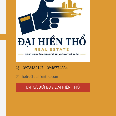
0973432147 - 0948774334
hotro@daihientho.com
TẤT CẢ BỞI BĐS ĐẠI HIỀN THỔ