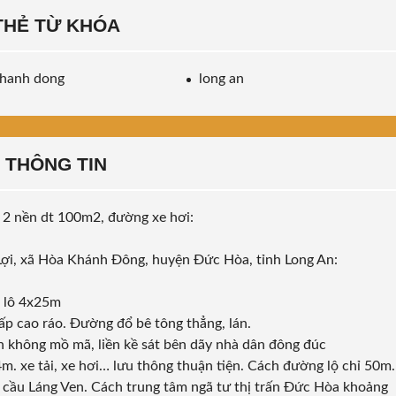
THẺ TỪ KHÓA
khanh dong
long an
THÔNG TIN
2 nền dt 100m2, đường xe hơi:
 Lợi, xã Hòa Khánh Đông, huyện Đức Hòa, tỉnh Long An:
i lô 4x25m
 lấp cao ráo. Đường đổ bê tông thẳng, lán.
h không mồ mã, liền kề sát bên dãy nhà dân đông đúc
4m. xe tải, xe hơi… lưu thông thuận tiện. Cách đường lộ chỉ 50m.
cầu Láng Ven. Cách trung tâm ngã tư thị trấn Đức Hòa khoảng