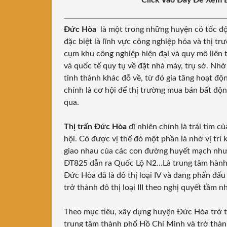
Click Vào Đây Để Xe
Đức Hòa
là một trong những huyện có tốc đ
đặc biệt là lĩnh vực công nghiệp hóa và thị 
cụm khu công nghiệp hiện đại và quy mô liên 
và quốc tế quy tụ về đặt nhà máy, trụ sở. Nh
tỉnh thành khác đỗ về, từ đó gia tăng hoạt độn
chính là cơ hội để thị trường mua bán bất độ
qua.
Thị trấn Đức Hòa
dĩ nhiên chính là trái tim 
hội. Có được vị thế đó một phần là nhờ vị trí
giao nhau của các con đường huyết mạch như 
ĐT825 dẫn ra Quốc Lộ N2…Là trung tâm hành ch
Đức Hòa đã là đô thị loại IV và đang phấn đấu
trở thành đô thị loại III theo nghị quyết tầm 
Theo mục tiêu, xây dựng huyện Đức Hòa trở th
trung tâm thành phố Hồ Chí Minh và trở thành