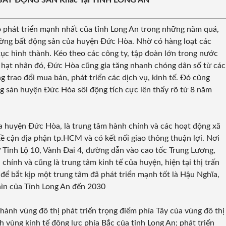
m BẤT ĐỘNG SẢN Khác Tại TỈNH LONG AN
ộ phát triển mạnh nhất của tỉnh Long An trong những năm quá,
trường bất động sản của huyện Đức Hòa. Nhờ có hàng loạt các
tục hình thành. Kéo theo các công ty, tập đoàn lớn trong nước
ờ hạt nhân đó, Đức Hòa cũng gia tăng nhanh chóng dân số từ các
g trao đổi mua bán, phát triển các dịch vụ, kinh tế. Đó cũng
ng sản huyện Đức Hòa sôi động tích cực lên thấy rõ từ 8 năm
của huyện Đức Hòa, là trung tâm hành chính và các hoạt động xã
 kề cận địa phận tp.HCM và có kết nối giao thông thuận lợi. Nơi
Tỉnh Lộ 10, Vành Đai 4, đường dẫn vào cao tốc Trung Lương,
ính và cũng là trung tâm kinh tế của huyện, hiện tại thị trấn
 để bắt kịp một trung tâm đã phát triển mạnh tốt là Hậu Nghĩa,
nhìn của Tỉnh Long An đến 2030
ành vùng đô thị phát triển trọng điểm phía Tây của vùng đô thị
 vùng kinh tế động lực phía Bắc của tỉnh Long An; phát triển