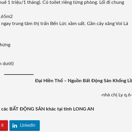
uê 1 triệu/1 tháng). Có toilet riêng từng phòng. Lối đi chung
 165m2
, ngay trung tâm thị trấn Bến Lức xầm uất. Gần cây xăng Voi Lá
chứng
n dưới)
Đại Hiền Thổ – Nguồn Bất Động Sản Khổng L
-nhà chị Ly q.6
m các BẤT ĐỘNG SẢN khác tại tỉnh LONG AN
 it
LinkedIn