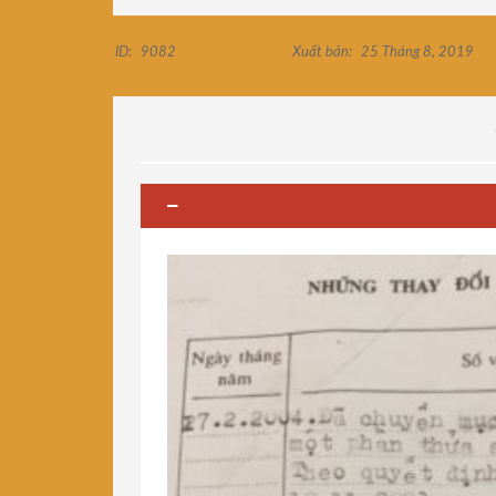
ID:
9082
Xuất bản:
25 Tháng 8, 2019