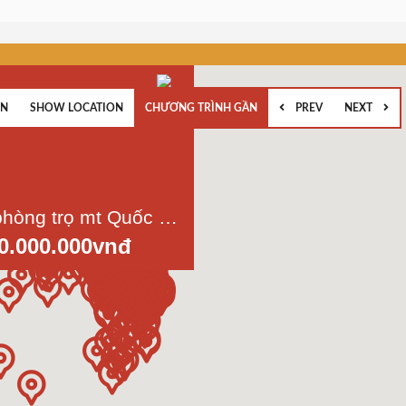
EN
SHOW LOCATION
CHƯƠNG TRÌNH GẦN
PREV
NEXT
Bán dãy phòng trọ mt Quốc Lộ 1A, Thị trấn Bến Lức, Long An, Dt 400m2 thổ cư Có 13 phòng trọ
0.000.000vnđ