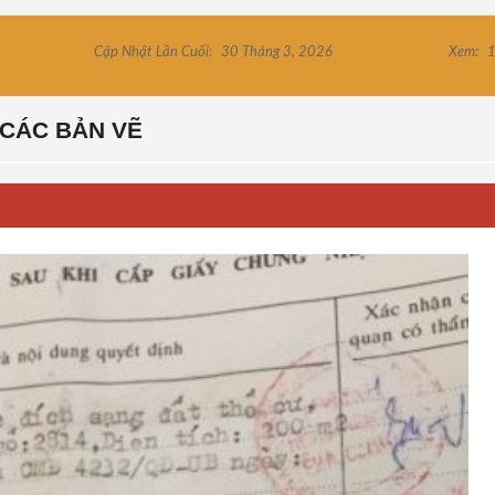
Cập Nhật Lần Cuối:
30 Tháng 3, 2026
Xem:
1
CÁC BẢN VẼ