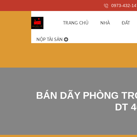
0973-432-14
TRANG CHỦ
NHÀ
ĐẤT
NỘP TÀI SẢN
BÁN DÃY PHÒNG TRỌ
DT 