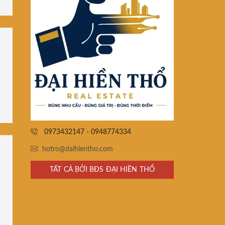
0973432147 - 0948774334
hotro@daihientho.com
TẤT CẢ BỞI BĐS ĐẠI HIỀN THỔ