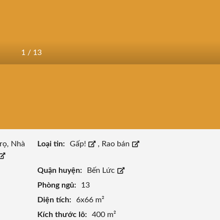
1
/
13
rọ, Nhà
Loại tin:
Gấp!
,
Rao bán
Quận huyện:
Bến Lức
Phòng ngủ:
13
Diện tích:
6x66 m²
Kích thước lô:
400 m²