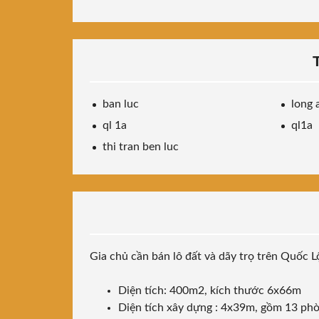
ban luc
long 
ql 1a
ql1a
thi tran ben luc
Gia chủ cần bán lô đất và dãy trọ trên Quốc 
Diện tích: 400m2, kích thước 6x66m
Diện tích xây dựng : 4x39m, gồm 13 phò