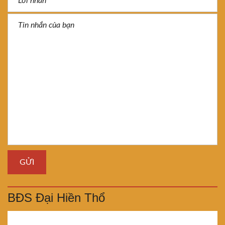
BĐS Đại Hiền Thổ