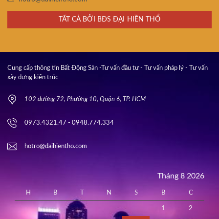
TẤT CẢ BỞI BĐS ĐẠI HIỀN THỔ
Cung cấp thông tin Bất Động Sản -Tư vấn đầu tư - Tư vấn pháp lý - Tư vấn
xây dựng kiến trúc
102 đường 72, Phường 10, Quận 6, TP. HCM
0973.4321.47 - 0948.774.334
hotro@daihientho.com
Tháng 8 2026
H
B
T
N
S
B
C
1
2