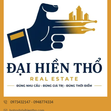
0973432147 - 0948774334
hotro@daihientho.com