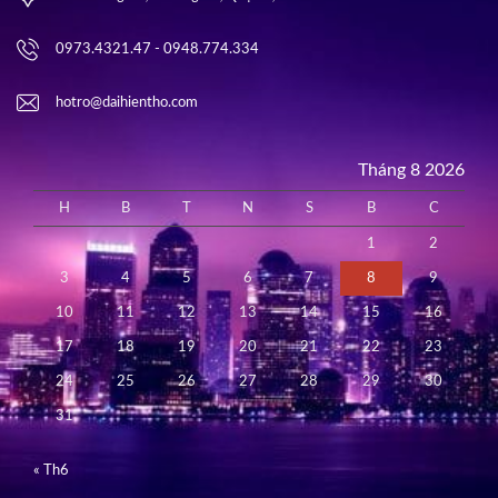
0973.4321.47 - 0948.774.334
hotro@daihientho.com
Tháng 8 2026
H
B
T
N
S
B
C
1
2
3
4
5
6
7
8
9
10
11
12
13
14
15
16
17
18
19
20
21
22
23
24
25
26
27
28
29
30
31
« Th6