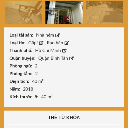
Loại tài sản:
Nhà hẻm
Loại tin:
Gấp!
,
Rao bán
Thành phố:
Hồ Chí Minh
Quận huyện:
Quận Bình Tân
Phòng ngủ:
2
Phòng tắm:
2
Diện tích:
40 m²
Năm:
2018
Kích thước lô:
40 m²
THẺ TỪ KHÓA