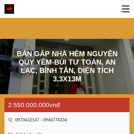
BÁN GẤP NHÀ HẺM NGUYỄN
QÚY YÊM-BÙI TƯ TOÀN, AN
LẠC, BÌNH TÂN, DIỆN TÍCH
3,3X13M
2.550.000.000vnđ
0973432147 - 0948774334