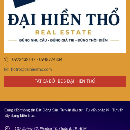
0973432147 - 0948774334
hotro@daihientho.com
TẤT CẢ BỞI BĐS ĐẠI HIỀN THỔ
Cung cấp thông tin Bất Động Sản -Tư vấn đầu tư - Tư vấn pháp lý - Tư vấn
xây dựng kiến trúc
102 đường 72, Phường 10, Quận 6, TP. HCM