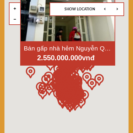
SHOW LOCATION
Bán gấp nhà hẻm Nguyễn Qúy Yêm-Bùi Tư Toàn, An Lạc, Bình Tân, diện tích 3,3x13m
2.550.000.000vnđ