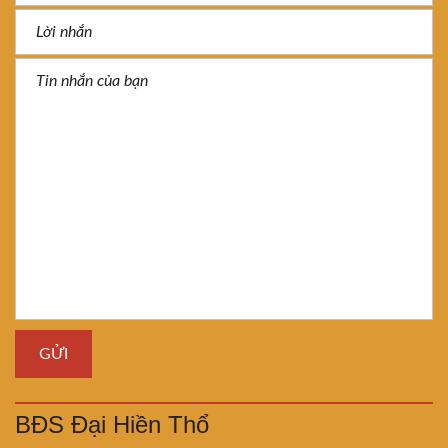
BĐS Đại Hiền Thổ