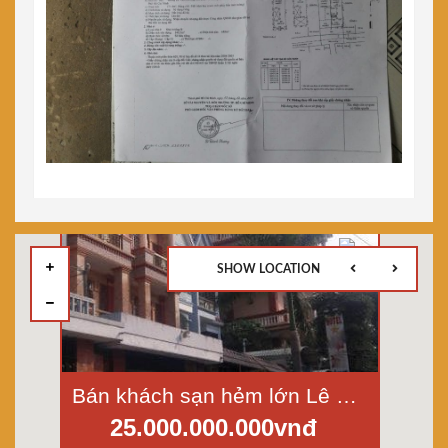
SHOW LOCATION
Bán khách sạn hẻm lớn Lê Văn Khương, phường Thới An, quận 12, diện tích 16x27m
25.000.000.000vnđ