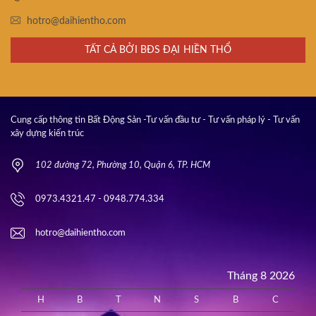
hotro@daihientho.com
TẤT CẢ BỞI BĐS ĐẠI HIỀN THỔ
Cung cấp thông tin Bất Động Sản -Tư vấn đầu tư - Tư vấn pháp lý - Tư vấn
xây dựng kiến trúc
102 đường 72, Phường 10, Quận 6, TP. HCM
0973.4321.47 - 0948.774.334
hotro@daihientho.com
Tháng 8 2026
H
B
T
N
S
B
C