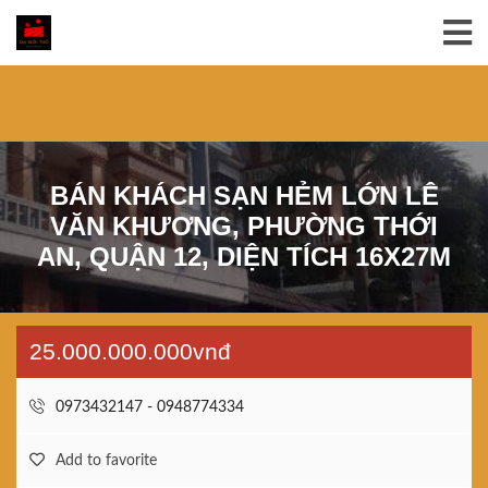
BÁN KHÁCH SẠN HẺM LỚN LÊ
VĂN KHƯƠNG, PHƯỜNG THỚI
AN, QUẬN 12, DIỆN TÍCH 16X27M
25.000.000.000vnđ
0973432147 - 0948774334
Add to favorite