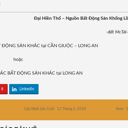
g
Đại Hiền Thổ – Nguồn Bất Động Sản Khổng L
-đất Mr.Tài
BẤT ĐỘNG SẢN KHÁC tại CẦN GIUỘC – LONG AN
hoặc
m CÁC BẤT ĐỘNG SẢN KHÁC tại LONG AN
 it
LinkedIn
Cập Nhật Lần Cuối:
12 Tháng 2, 2020
Xem:
1