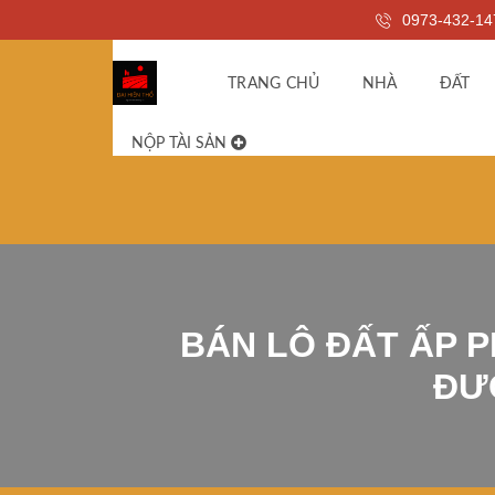
0973-432-14
TRANG CHỦ
NHÀ
ĐẤT
NỘP TÀI SẢN
BÁN LÔ ĐẤT ẤP 
ĐƯỜ