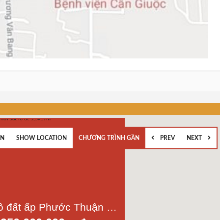
EN
SHOW LOCATION
CHƯƠNG TRÌNH GẦN
PREV
NEXT
Bán lô đất ấp Phước Thuận xã Trường Bình h Cần Giuộc đường xe hơi sát lộ dt 5,5x19m