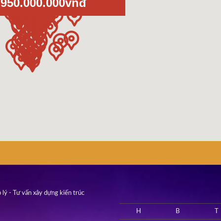
950.000.000vnđ
 lý - Tư vấn xây dựng kiến trúc
H
B
T