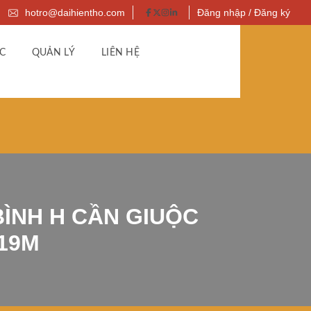
hotro@daihientho.com
Đăng nhập / Đăng ký
C
QUẢN LÝ
LIÊN HỆ
ÌNH H CẦN GIUỘC
X19M