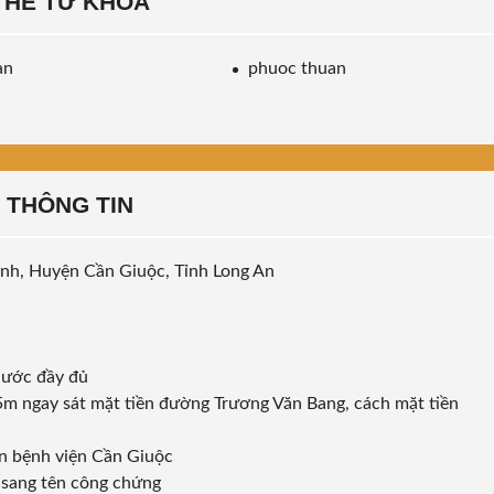
THẺ TỪ KHÓA
an
phuoc thuan
THÔNG TIN
ình, Huyện Cần Giuộc, Tỉnh Long An
nước đầy đủ
5m ngay sát mặt tiền đường Trương Văn Bang, cách mặt tiền
ần bệnh viện Cần Giuộc
 sang tên công chứng