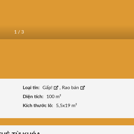
1
/
3
Loại tin:
Gấp!
,
Rao bán
Diện tích:
100 m²
Kích thước lô:
5,5x19 m²