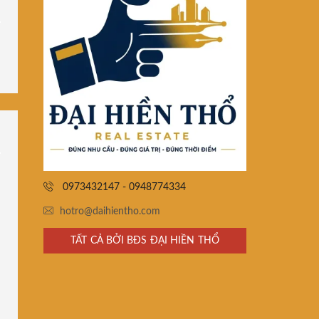
0973432147 - 0948774334
hotro@daihientho.com
TẤT CẢ BỞI BĐS ĐẠI HIỀN THỔ