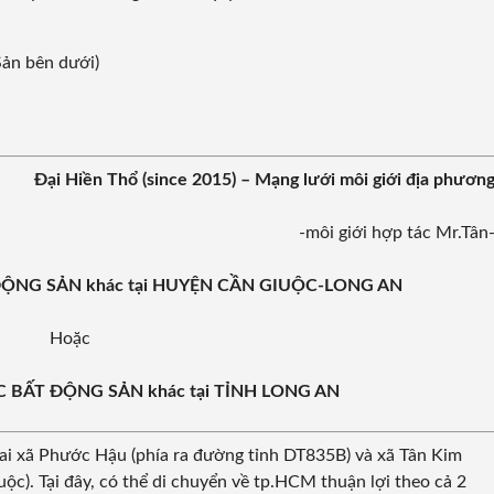
Sản bên dưới)
Đại Hiền Thổ (since 2015)
– Mạng lưới môi giới địa phươn
-môi giới hợp tác Mr.Tân
T ĐỘNG SẢN khác tại HUYỆN CẦN GIUỘC-LONG AN
Hoặc
CÁC BẤT ĐỘNG SẢN khác tại TỈNH LONG AN
hai xã Phước Hậu (phía ra đường tỉnh DT835B) và xã Tân Kim
uộc). Tại đây, có thể di chuyển về tp.HCM thuận lợi theo cả 2