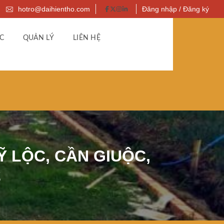
hotro@daihientho.com
Đăng nhập / Đăng ký
C
QUẢN LÝ
LIÊN HỆ
 LỘC, CẦN GIUỘC,
2