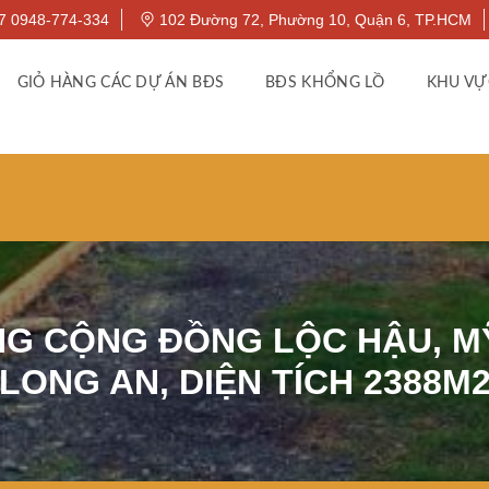
7 0948-774-334
102 Đường 72, Phường 10, Quận 6, TP.HCM
GIỎ HÀNG CÁC DỰ ÁN BĐS
BĐS KHỔNG LỒ
KHU VỰ
G CỘNG ĐỒNG LỘC HẬU, MỸ
LONG AN, DIỆN TÍCH 2388M