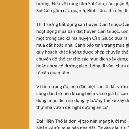
hướng. Nếu về trung tâm Sài Gòn, các quận 8, 
Sài Gòn gồm các quận 6, Bình Tân.. thì nên 
Thị trường bất động sản huyện Cần Giuộc-Cần 
hoạt động mua bán đất huyện Cần Giuộc, Long 
một trong các xã mà huyện Cần Giuộc đưa ra 
mua đất hoặc nhà. Cảnh báo tình trạng mua gi
quy hoạch khác không được phép chuyển thổ c
chuyển đổ thổ cư cho các mục đích xây dựng. 
hoặc chưa có đường giao thông đi vào, chưa c
tố cần quan tâm.
Vì tình trạng đó, nên đặc biệt các lô đất vườ
cũng dần trở nên khang hiếm và có giá trị ca
dụng, mục đích sử dụng, ý tưởng thế kế xây 
thự nhà vườn để nghỉ dưỡng an cư
Đại Hiền Thổ là đơn vị tạo nên mạng lưới môi
Nhận ký gửi mua bán nhà đất. Tư vấn đầu tư. 