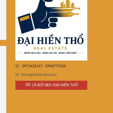
0973432147 - 0948774334
hotro@daihientho.com
TẤT CẢ BỞI BĐS ĐẠI HIỀN THỔ