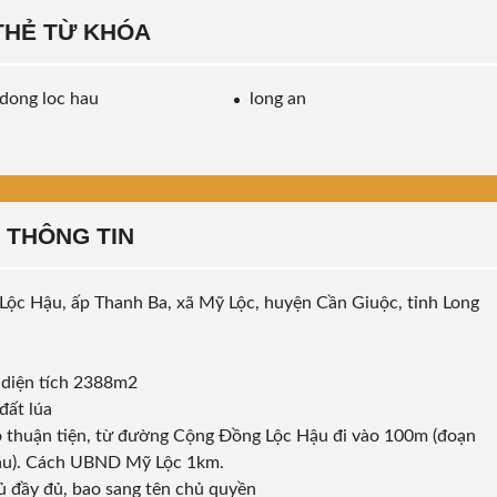
THẺ TỪ KHÓA
dong loc hau
long an
THÔNG TIN
Lộc Hậu, ấp Thanh Ba, xã Mỹ Lộc, huyện Cần Giuộc, tỉnh Long
 diện tích 2388m2
đất lúa
ào thuận tiện, từ đường Cộng Đồng Lộc Hậu đi vào 100m (đoạn
ậu). Cách UBND Mỹ Lộc 1km.
hủ đầy đủ, bao sang tên chủ quyền