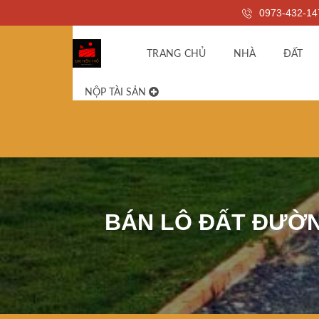
0973-432-14
TRANG CHỦ
NHÀ
ĐẤT
NỘP TÀI SẢN
BÁN LÔ ĐẤT ĐƯỜN