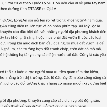
7, 5 thì cứ đi theo Quốc Lộ 50. Còn nếu cần đi về phía tây nam
đi theo đường tỉnh DT835B ra QL1A
Đước, Long An sôi nổi lên rõ rệt trong khoảng từ 4 năm qua,
An cũng diễn ra liên tục và có phần phức tạp. Xã Mỹ Lộc là
khuyến cáo đặc biệt đối với những người địa phương khách đến
ấy tay không rõ ràng, hoặc mua phải đất vườn thuộc các loại
ư. Trong khi mục đích ban đầu của người mua đất vườn là để
Ngoài ra, các trường hợp đất tranh chấp, trên đất có mồ mã,
ó hệ thống hạ tầng cung cấp điện nước tới đất. Cũng là các yếu
n có thổ cư luôn được người mua ưu tiên quan tâm tìm kiếm,
o hơn hẳng trên thị trường. Các lô đất này đảm bảo công năng sử
dựng cho các đối tượng khách hàng có mong muốn xây dựng biệt
 giới địa phương. Chuyên cung cấp các dịch vụ bất động sản.
Tư vấn thiết kế, xây dựng. Hỗ trợ vay qua ngân hàng….