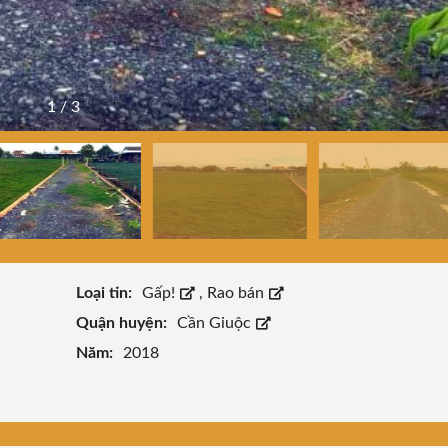
1
/
3
Loại tin:
Gấp!
,
Rao bán
Quận huyện:
Cần Giuộc
Năm:
2018