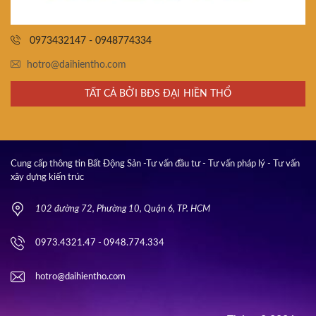
0973432147 - 0948774334
hotro@daihientho.com
TẤT CẢ BỞI BĐS ĐẠI HIỀN THỔ
Cung cấp thông tin Bất Động Sản -Tư vấn đầu tư - Tư vấn pháp lý - Tư vấn
xây dựng kiến trúc
102 đường 72, Phường 10, Quận 6, TP. HCM
0973.4321.47 - 0948.774.334
hotro@daihientho.com