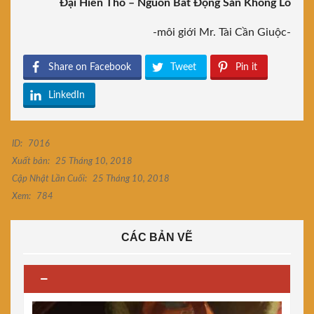
Đại Hiền Thổ – Nguồn Bất Động Sản Khổng Lồ
-môi giới Mr. Tài Cần Giuộc-
Share on Facebook
Tweet
Pin it
LinkedIn
ID:
7016
Xuất bản:
25 Tháng 10, 2018
Cập Nhật Lần Cuối:
25 Tháng 10, 2018
Xem:
784
CÁC BẢN VẼ