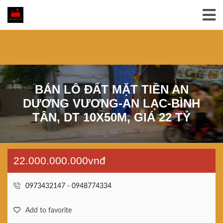
BÁN LÔ ĐẤT MẶT TIỀN AN
DƯƠNG VƯƠNG-AN LẠC-BÌNH
TÂN, DT 10X50M, GIÁ 22 TỶ
22.000.000.000vnđ
0973432147 - 0948774334
Add to favorite