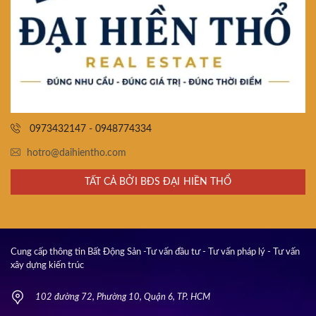
0973432147 - 0948774334
hotro@daihientho.com
TẤT CẢ BỞI BĐS ĐẠI HIỀN THỔ
Cung cấp thông tin Bất Động Sản -Tư vấn đầu tư - Tư vấn pháp lý - Tư vấn
xây dựng kiến trúc
102 đường 72, Phường 10, Quận 6, TP. HCM