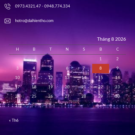
0973.4321.47 - 0948.774.334
hotro@daihientho.com
Tháng 8 2026
H
B
T
N
S
B
C
1
2
3
4
5
6
7
8
9
10
11
12
13
14
15
16
17
18
19
20
21
22
23
24
25
26
27
28
29
30
31
« Th6