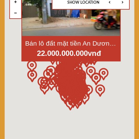
SHOW LOCATION
Bán lô đất mặt tiền An Dương Vương-An Lạc-Bình Tân, dt 10x50m, giá 22 tỷ
22.000.000.000vnđ