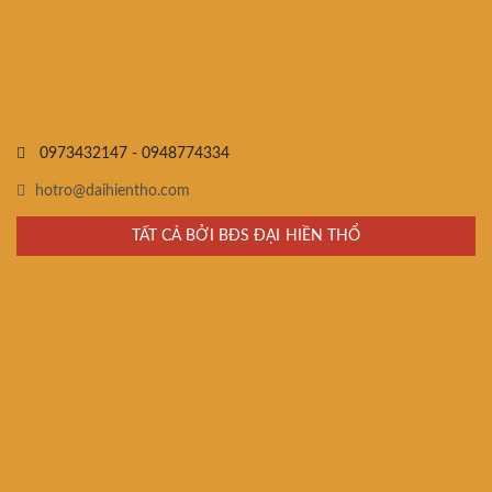
0973432147 - 0948774334
hotro@daihientho.com
TẤT CẢ BỞI BĐS ĐẠI HIỀN THỔ
Cung cấp thông tin Bất Động Sản -Tư vấn đầu tư - Tư vấn pháp lý - Tư vấn
xây dựng kiến trúc
102 đường 72, Phường 10, Quận 6, TP. HCM
0973.4321.47 - 0948.774.334