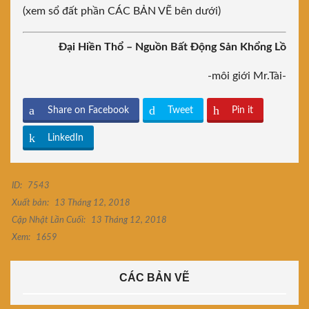
(xem sổ đất phần CÁC BẢN VẼ bên dưới)
Đại Hiền Thổ – Nguồn Bất Động Sản Khổng Lồ
-môi giới Mr.Tài-
Share on Facebook
Tweet
Pin it
LinkedIn
ID:
7543
Xuất bản:
13 Tháng 12, 2018
Cập Nhật Lần Cuối:
13 Tháng 12, 2018
Xem:
1659
CÁC BẢN VẼ