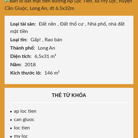
Loại tài sản:
Đất nền
,
Đất thổ cư
,
Nhà phố, nhà đất
mặt tiền
Loại tin:
Gấp!
,
Rao bán
Thành phố:
Long An
Diện tích:
6,5x31 m²
Năm:
2018
Kích thước lô:
146 m²
THẺ TỪ KHÓA
ap loc tien
can giuoc
loc tien
my loc