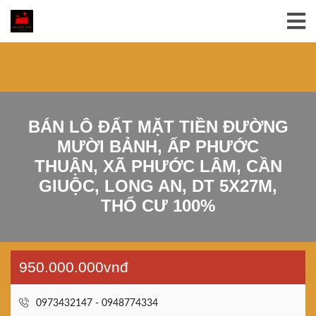
BÁN LÔ ĐẤT MẶT TIỀN ĐƯỜNG
MƯỜI BẢNH, ẤP PHƯỚC
THUẬN, XÃ PHƯỚC LÂM, CẦN
GIUỘC, LONG AN, DT 5X27M,
THỔ CƯ 100%
950.000.000vnđ
0973432147 - 0948774334