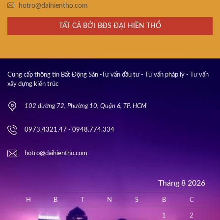
hotro@daihientho.com
TẤT CẢ BỞI BĐS ĐẠI HIỀN THỔ
Cung cấp thông tin Bất Động Sản -Tư vấn đầu tư - Tư vấn pháp lý - Tư vấn
xây dựng kiến trúc
102 đường 72, Phường 10, Quận 6, TP. HCM
0973.4321.47 - 0948.774.334
hotro@daihientho.com
Tháng 8 2026
H
B
T
N
S
B
C
1
2