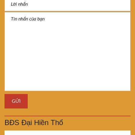
BĐS Đại Hiền Thổ