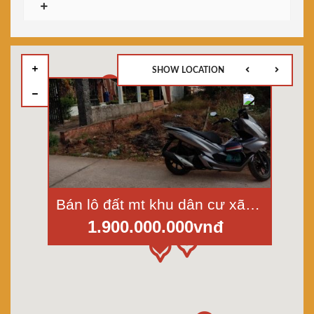
SHOW LOCATION
Bán lô đất mt khu dân cư xã Bàu Cạn, huyện Long Thành, Đồng Nai, Dt 5x50m
1.900.000.000vnđ