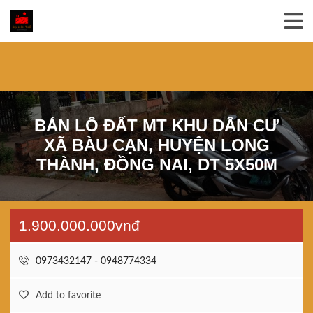
BÁN LÔ ĐẤT MT KHU DÂN CƯ
XÃ BÀU CẠN, HUYỆN LONG
THÀNH, ĐỒNG NAI, DT 5X50M
1.900.000.000vnđ
0973432147 - 0948774334
Add to favorite