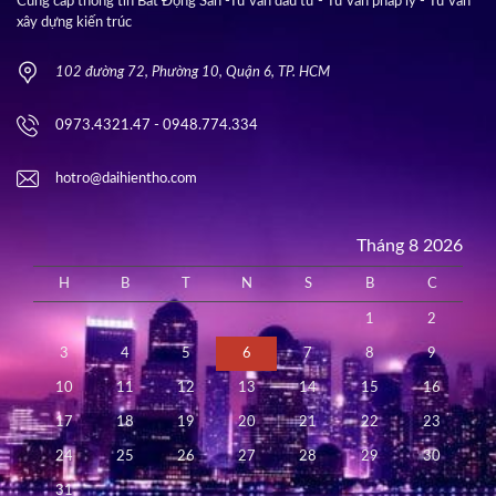
Cung cấp thông tin Bất Động Sản -Tư vấn đầu tư - Tư vấn pháp lý - Tư vấn
xây dựng kiến trúc
102 đường 72, Phường 10, Quận 6, TP. HCM
0973.4321.47 - 0948.774.334
hotro@daihientho.com
Tháng 8 2026
H
B
T
N
S
B
C
1
2
3
4
5
6
7
8
9
10
11
12
13
14
15
16
17
18
19
20
21
22
23
24
25
26
27
28
29
30
31