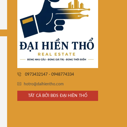
0973432147 - 0948774334
hotro@daihientho.com
TẤT CẢ BỞI BĐS ĐẠI HIỀN THỔ