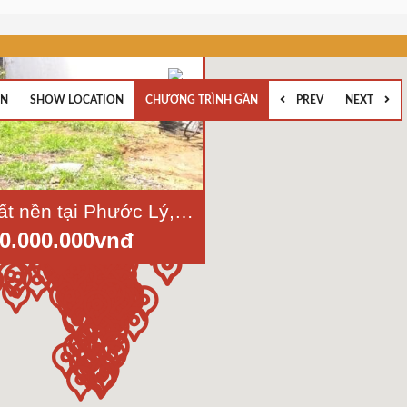
EN
SHOW LOCATION
CHƯƠNG TRÌNH GẦN
PREV
NEXT
Bán lô đất nền tại Phước Lý, Cần Giuộc, Long An, diện tích 5x20m, hẻm xe hơi
0.000.000vnđ