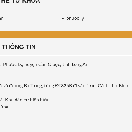
THẺ TỪ KHÓA
an
phuoc ly
THÔNG TIN
xã Phước Lý, huyện Cần Giuộc, tỉnh Long An
hờ và đường Ba Trung, từng ĐT825B đi vào 1km. Cách chợ Bình
hà. Khu dân cư hiện hữu
hứng