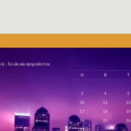
 lý - Tư vấn xây dựng kiến trúc
H
B
T
3
4
5
10
11
12
17
18
19
24
25
26
31