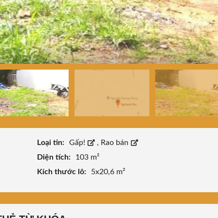
1
/
2
Loại tin:
Gấp!
,
Rao bán
Diện tích:
103 m²
Kích thước lô:
5x20,6 m²