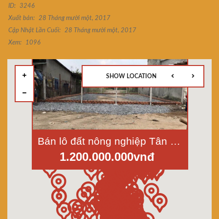
ID:
3246
Xuất bản:
28 Tháng mười một, 2017
Cập Nhật Lần Cuối:
28 Tháng mười một, 2017
Xem:
1096
SHOW LOCATION
Bán lô đất nông nghiệp Tân Tạo A-Bình Tân dt 122m2 giá 1,2 tỷ
1.200.000.000vnđ