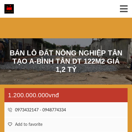
BÁN LÔ ĐẤT NÔNG NGHIỆP TÂN
TẠO A-BÌNH TÂN DT 122M2 GIÁ
1,2 TỶ
1.200.000.000vnđ
0973432147 - 0948774334
Add to favorite