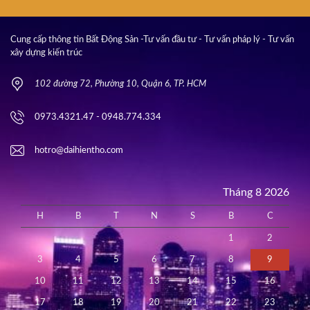
Cung cấp thông tin Bất Động Sản -Tư vấn đầu tư - Tư vấn pháp lý - Tư vấn
xây dựng kiến trúc
102 đường 72, Phường 10, Quận 6, TP. HCM
0973.4321.47 - 0948.774.334
hotro@daihientho.com
Tháng 8 2026
H
B
T
N
S
B
C
1
2
3
4
5
6
7
8
9
10
11
12
13
14
15
16
17
18
19
20
21
22
23