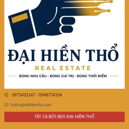
0973432147 - 0948774334
hotro@daihientho.com
TẤT CẢ BỞI BĐS ĐẠI HIỀN THỔ