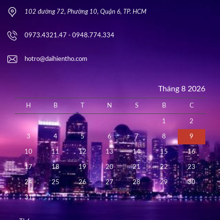
102 đường 72, Phường 10, Quận 6, TP. HCM
0973.4321.47 - 0948.774.334
hotro@daihientho.com
Tháng 8 2026
H
B
T
N
S
B
C
1
2
3
4
5
6
7
8
9
10
11
12
13
14
15
16
17
18
19
20
21
22
23
24
25
26
27
28
29
30
31