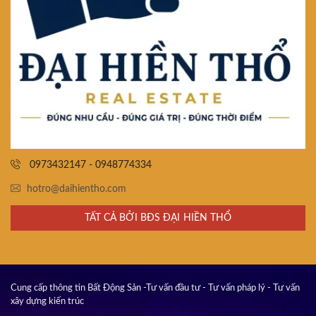
0973432147 - 0948774334
hotro@daihientho.com
TẤT CẢ BỞI BĐS ĐẠI HIỀN THỔ
Cung cấp thông tin Bất Động Sản -Tư vấn đầu tư - Tư vấn pháp lý - Tư vấn
xây dựng kiến trúc