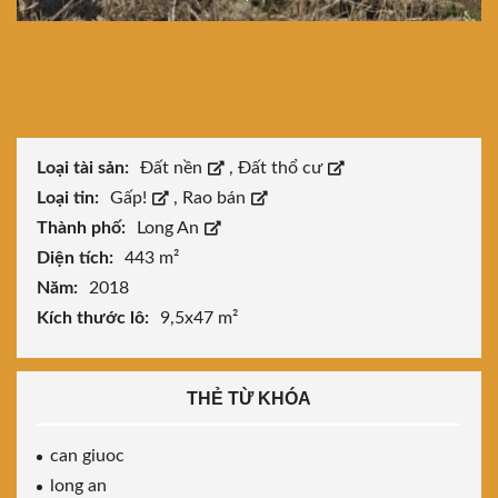
Loại tài sản:
Đất nền
,
Đất thổ cư
Loại tin:
Gấp!
,
Rao bán
Thành phố:
Long An
Diện tích:
443 m²
Năm:
2018
Kích thước lô:
9,5x47 m²
THẺ TỪ KHÓA
can giuoc
long an