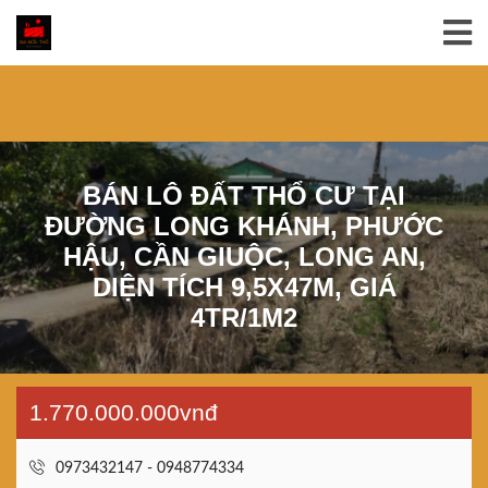
BÁN LÔ ĐẤT THỔ CƯ TẠI
ĐƯỜNG LONG KHÁNH, PHƯỚC
HẬU, CẦN GIUỘC, LONG AN,
DIỆN TÍCH 9,5X47M, GIÁ
4TR/1M2
1.770.000.000vnđ
0973432147 - 0948774334