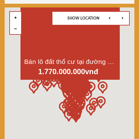
SHOW LOCATION
Bán lô đất thổ cư tại đường Long Khánh, Phước Hậu, Cần Giuộc, Long An, diện tích 9,5x47m, giá 4tr/1m2
1.770.000.000vnđ