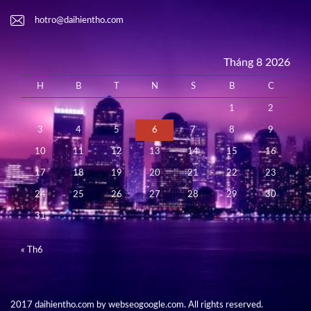
hotro@daihientho.com
Tháng 8 2026
H
B
T
N
S
B
C
1
2
3
4
5
6
7
8
9
10
11
12
13
14
15
16
17
18
19
20
21
22
23
24
25
26
27
28
29
30
31
« Th6
2017 daihientho.com by webseogoogle.com. All rights reserved.