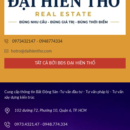
0973432147 - 0948774334
hotro@daihientho.com
TẤT CẢ BỞI BĐS ĐẠI HIỀN THỔ
Cung cấp thông tin Bất Động Sản -Tư vấn đầu tư - Tư vấn pháp lý - Tư vấn
xây dựng kiến trúc
102 đường 72, Phường 10, Quận 6, TP. HCM
0973.4321.47 - 0948.774.334