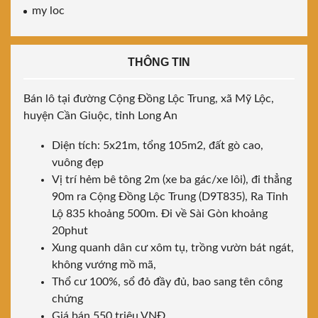
my loc
THÔNG TIN
Bán lô tại đường Cộng Đồng Lộc Trung, xã Mỹ Lộc,
huyện Cần Giuộc, tỉnh Long An
Diện tích: 5x21m, tổng 105m2, đất gò cao,
vuông đẹp
Vị trí hẻm bê tông 2m (xe ba gác/xe lôi), đi thẳng
90m ra Cộng Đồng Lộc Trung (D9T835), Ra Tỉnh
Lộ 835 khoảng 500m. Đi về Sài Gòn khoảng
20phut
Xung quanh dân cư xôm tụ, trồng vườn bát ngát,
không vướng mồ mã,
Thổ cư 100%, sổ đỏ đầy đủ, bao sang tên công
chứng
Giá bán 550 triệu VNĐ