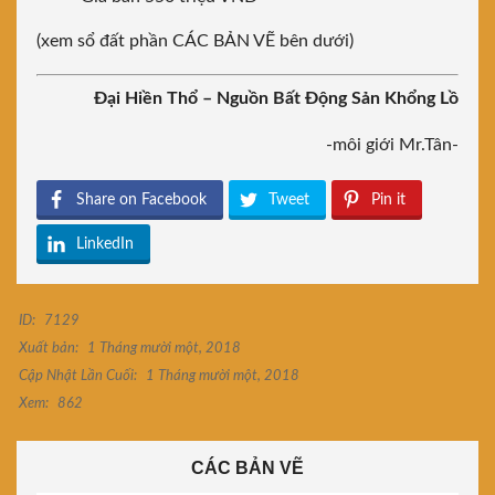
(xem sổ đất phần CÁC BẢN VẼ bên dưới)
Đại Hiền Thổ – Nguồn Bất Động Sản Khổng Lồ
-môi giới Mr.Tân-
Share on Facebook
Tweet
Pin it
LinkedIn
ID:
7129
Xuất bản:
1 Tháng mười một, 2018
Cập Nhật Lần Cuối:
1 Tháng mười một, 2018
Xem:
862
CÁC BẢN VẼ