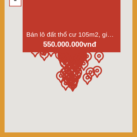
Bán lô đất thổ cư 105m2, giá 550 triệu, Cộng Đồng Lộc Trung, Mỹ Lộc, Cần Giuộc, Long An
550.000.000vnđ