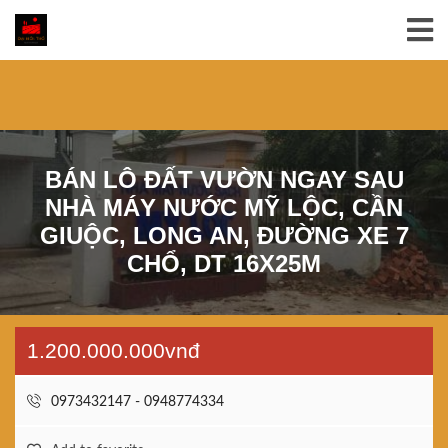
BÁN LÔ ĐẤT VƯỜN NGAY SAU
NHÀ MÁY NƯỚC MỸ LỘC, CẦN
GIUỘC, LONG AN, ĐƯỜNG XE 7
CHỔ, DT 16X25M
1.200.000.000vnđ
0973432147 - 0948774334