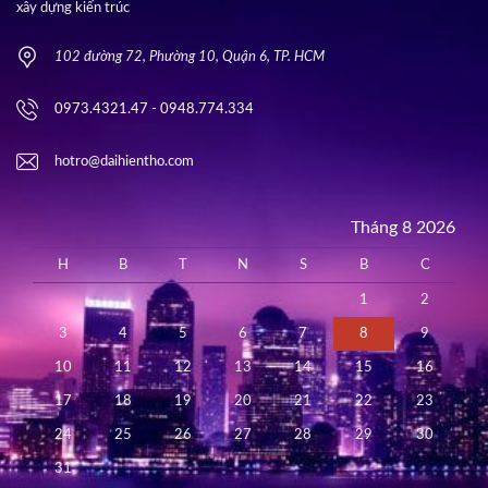
xây dựng kiến trúc
102 đường 72, Phường 10, Quận 6, TP. HCM
0973.4321.47 - 0948.774.334
hotro@daihientho.com
Tháng 8 2026
H
B
T
N
S
B
C
1
2
3
4
5
6
7
8
9
10
11
12
13
14
15
16
17
18
19
20
21
22
23
24
25
26
27
28
29
30
31