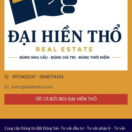
0973432147 - 0948774334
hotro@daihientho.com
TẤT CẢ BỞI BĐS ĐẠI HIỀN THỔ
Cung cấp thông tin Bất Động Sản -Tư vấn đầu tư - Tư vấn pháp lý - Tư vấn