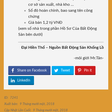
cơ sở sản xuất, nhà kho …
Sổ đỏ hoàn chỉnh, bao sang tên công
chứng
Giá bán 1,2 tỷ VNĐ
(xem sổ nhà trong phần Hồ Sơ Của Bất Động
Sản bên dưới)
Đại Hiền Thổ – Nguồn Bất Động Sản Khổng Lồ
-môi giới Mr.Tân-
Share on Facebook
Tweet
Pin it
LinkedIn
ID:
7241
Xuất bản:
9 Tháng mười một, 2018
Cập Nhật Lần Cuối:
9 Tháng mười một, 2018