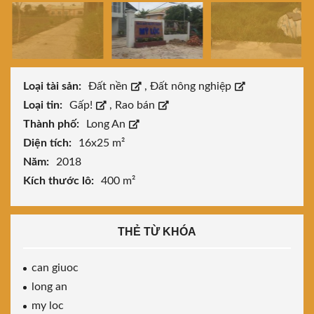
Loại tài sản:
Đất nền
,
Đất nông nghiệp
Loại tin:
Gấp!
,
Rao bán
Thành phố:
Long An
Diện tích:
16x25 m²
Năm:
2018
Kích thước lô:
400 m²
THẺ TỪ KHÓA
can giuoc
long an
my loc