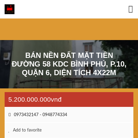
BÁN NỀN ĐẤT MẶT TIỀN
ĐƯỜNG 58 KDC BÌNH PHÚ, P.10,
QUẬN 6, DIỆN TÍCH 4X22M
5.200.000.000vnđ
0973432147 - 0948774334
Add to favorite