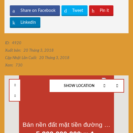
Share on Facebook
Tweet
Pin it
LinkedIn
ID:
4920
Xuất bản:
20 Tháng 3, 2018
Cập Nhật Lần Cuối:
20 Tháng 3, 2018
Xem:
730
SHOW LOCATION
Bán nền đất mặt tiền đường 58 kdc Bình Phú, p.10, quận 6, diện tích 4x22m