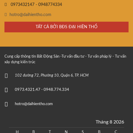
0973432147 - 0948774334
hotro@daihientho.com
TẤT CẢ BỞI BĐS ĐẠI HIỀN THỔ
Cung cấp thông tin Bất Động Sản -Tư vấn đầu tư - Tư vấn pháp lý - Tư vấn
xây dựng kiến trúc
102 đường 72, Phường 10, Quận 6, TP. HCM
0973.4321.47 - 0948.774.334
hotro@daihientho.com
Tháng 8 2026
H
B
T
N
S
B
C