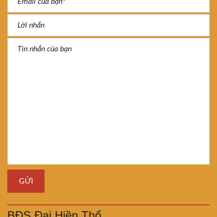
BĐS Đại Hiền Thổ