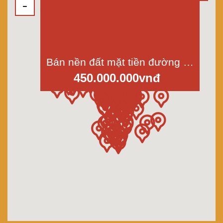
Bán nền đất mặt tiền đường Chín Đảo, ấp Thanh Ba, Cần Giuộc, Long An, Dt 5x21m
450.000.000vnđ