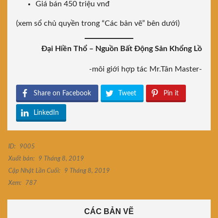
Giá bán 450 triệu vnđ
(xem sổ chủ quyền trong “Các bản vẽ” bên dưới)
Đại Hiền Thổ – Nguồn Bất Động Sản Khổng Lồ
-môi giới hợp tác Mr.Tân Master-
Share on Facebook
Tweet
Pin it
LinkedIn
ID:
9005
Xuất bản:
9 Tháng 8, 2019
Cập Nhật Lần Cuối:
9 Tháng 8, 2019
Xem:
787
CÁC BẢN VẼ