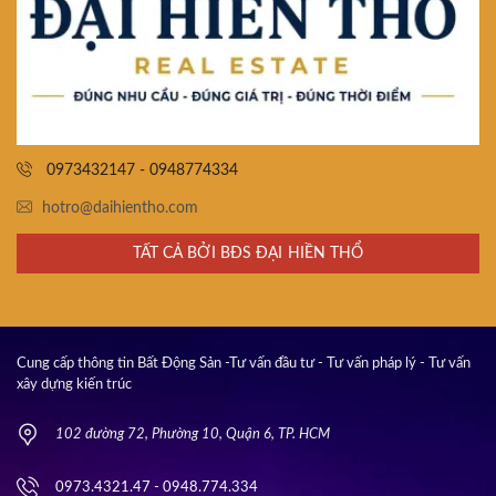
0973432147 - 0948774334
hotro@daihientho.com
TẤT CẢ BỞI BĐS ĐẠI HIỀN THỔ
Cung cấp thông tin Bất Động Sản -Tư vấn đầu tư - Tư vấn pháp lý - Tư vấn
xây dựng kiến trúc
102 đường 72, Phường 10, Quận 6, TP. HCM
0973.4321.47 - 0948.774.334