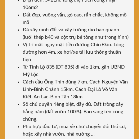
Diện tích: 5×21m, tổng diện tích công nhận
106m2
Đất đẹp, vuông vắn, gò cao, rắn chắc, không mồ
mã
Đã xây ranh đất và xây tường rào bao quanh
(lưới thép b40 và cột trụ bê tông như trong hình)
Vị trí mặt ngay mặt tiền đường Chín Đảo. Lòng
đường hơn 4m, xe hơi/xe tải lưu thông thuận
tiện
Từ Tỉnh Lộ 835 (DT 835) đi vào 1km, gần UBND
Mỹ Lộc
Cách cầu Ông Thìn đúng 7km. Cách Nguyện Văn
Linh-Bình Chánh 15km. Cách Đại Lô Võ Văn
Kiệt-An Lạc-Bình Tân 18km
Sổ chủ quyền riêng biệt, đầy đủ. Đất trồng cây
hằng năm (đất vườn 100%). Bao sang tên công
chứng.
Phù hợp đầu tư, mua về chờ chuyển đổi thổ cư,
hoặc xây nhà vườn, nhà xưởng …