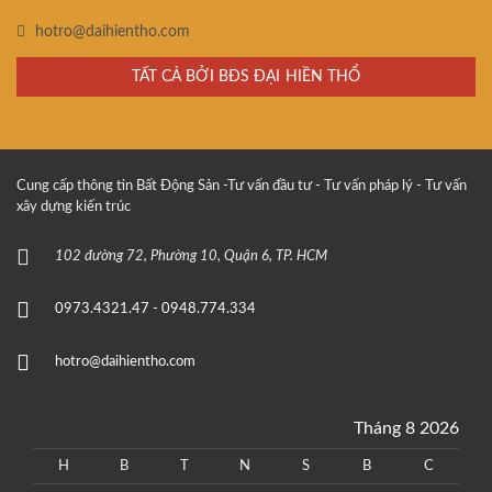
hotro@daihientho.com
TẤT CẢ BỞI BĐS ĐẠI HIỀN THỔ
Cung cấp thông tin Bất Động Sản -Tư vấn đầu tư - Tư vấn pháp lý - Tư vấn
xây dựng kiến trúc
102 đường 72, Phường 10, Quận 6, TP. HCM
0973.4321.47 - 0948.774.334
hotro@daihientho.com
Tháng 8 2026
H
B
T
N
S
B
C