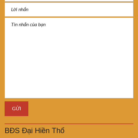
BĐS Đại Hiền Thổ