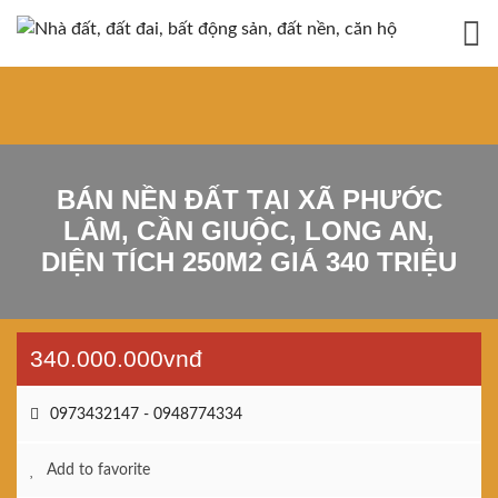
BÁN NỀN ĐẤT TẠI XÃ PHƯỚC
LÂM, CẦN GIUỘC, LONG AN,
DIỆN TÍCH 250M2 GIÁ 340 TRIỆU
340.000.000vnđ
0973432147 - 0948774334
Add to favorite