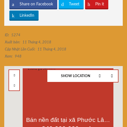
Share on Facebook
Tweet
Pin it
LinkedIn
ID:
5274
Xuất bản:
11 Tháng 4, 2018
Cập Nhật Lần Cuối:
11 Tháng 4, 2018
Xem:
948
SHOW LOCATION
Bán nền đất tại xã Phước Lâm, Cần Giuộc, Long An, diện tích 250m2 giá 340 triệu