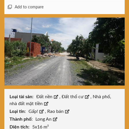
Add to compare
Loại tài sản:
Đất nền
,
Đất thổ cư
,
Nhà phố,
nhà đất mặt tiền
Loại tin:
Gấp!
,
Rao bán
Thành phố:
Long An
Diện tích:
5x16 m²