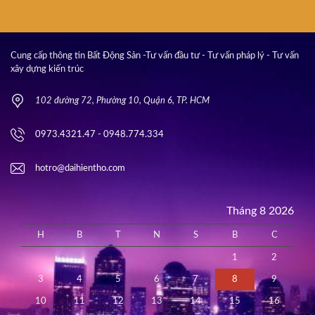
Cung cấp thông tin Bất Động Sản -Tư vấn đầu tư - Tư vấn pháp lý - Tư vấn
xây dựng kiến trúc
102 đường 72, Phường 10, Quận 6, TP. HCM
0973.4321.47 - 0948.774.334
hotro@daihientho.com
Tháng 8 2026
H
B
T
N
S
B
C
1
2
3
4
5
6
7
8
9
10
11
12
13
14
15
16