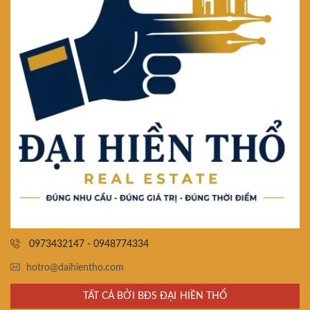
0973432147 - 0948774334
hotro@daihientho.com
TẤT CẢ BỞI BĐS ĐẠI HIỀN THỔ