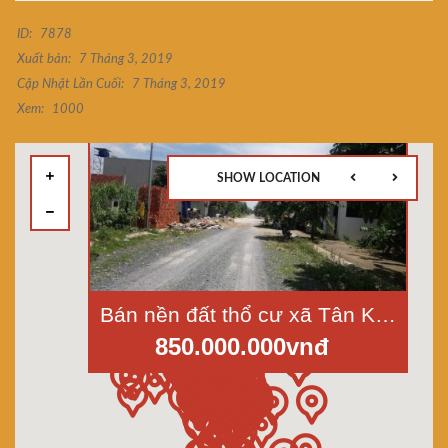
ID:
7878
Xuất bản:
7 Tháng 3, 2019
Cập Nhật Lần Cuối:
7 Tháng 3, 2019
Xem:
1000
SHOW LOCATION
Bán nền đất thổ cư xã Tân Kim, huyện Cần Giuộc, Long An, DT 5x16m, đường xe tải
850.000.000vnđ