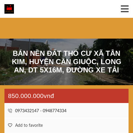
BÁN NỀN ĐẤT THỔ CƯ XÃ TÂN
KIM, HUYỆN CẦN GIUỘC, LONG
AN, DT 5X16M, ĐƯỜNG XE TẢI
850.000.000vnđ
0973432147 - 0948774334
Add to favorite