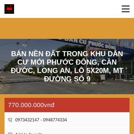
BÁN NỀN ĐẤT TRONG KHU DÂN
CƯ MỚI PHƯỚC ĐÔNG, CẦN
ĐƯỚC, LONG AN, LÔ 5X20M, MT
ĐƯỜNG SỐ 9
770.000.000vnđ
0973432147 - 0948774334