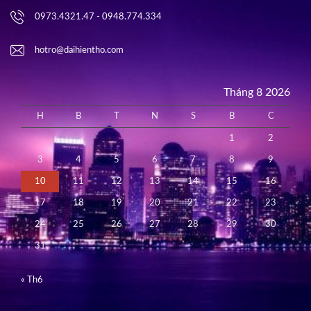
0973.4321.47 - 0948.774.334
hotro@daihientho.com
Tháng 8 2026
H
B
T
N
S
B
C
1
2
3
4
5
6
7
8
9
10
11
12
13
14
15
16
17
18
19
20
21
22
23
24
25
26
27
28
29
30
31
« Th6