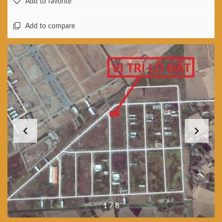
Add to favorite
Add to compare
1
/
8