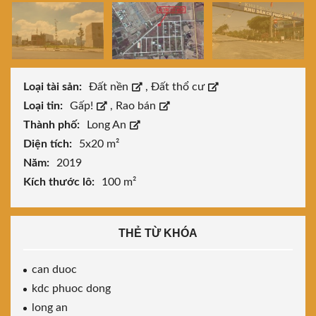
Loại tài sản:
Đất nền
,
Đất thổ cư
Loại tin:
Gấp!
,
Rao bán
Thành phố:
Long An
Diện tích:
5x20 m²
Năm:
2019
Kích thước lô:
100 m²
THẺ TỪ KHÓA
can duoc
kdc phuoc dong
long an