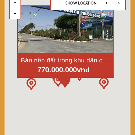
SHOW LOCATION
Bán nền đất trong khu dân cư mới Phước Đông, Cần Đước, Long An, lô 5x20m, mt đường số 9
770.000.000vnđ