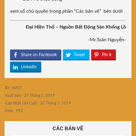
xem sổ chủ quyền trong phần “Các bản vẽ” bên dưới
Đại Hiền Thổ – Nguồn Bất Động Sản Khổng Lồ
-Mr.Tuân Nguyễn-
Share on Facebook
Tweet
Pin it
LinkedIn
ID:
8007
Xuất bản:
27 Tháng 3, 2019
Cập Nhật Lần Cuối:
31 Tháng 3, 2019
Xem:
992
CÁC BẢN VẼ