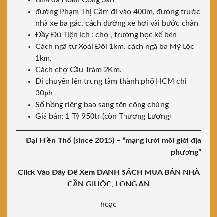
Nhà đã Hoàn Công Sẳn
đường Phạm Thị Cầm đi vào 400m, đường trước
nhà xe ba gác, cách đường xe hơi vài bước chân
Đầy Đủ Tiện ích : chợ , trường học kế bên
Cách ngã tư Xoài Đôi 1km, cách ngã ba Mỹ Lộc
1km.
Cách chợ Cầu Tràm 2Km.
Di chuyển lên trung tâm thành phố HCM chỉ
30ph
Sổ hồng riêng bao sang tên công chứng
Giá bán: 1 Tỷ 950tr (còn Thương Lượng)
Đại Hiền Thổ (since 2015)
– “mạng lưới môi giới địa
phương”
Click Vào Đây Để Xem DANH SÁCH MUA BÁN NHÀ
CẦN GIUỘC, LONG AN
hoặc