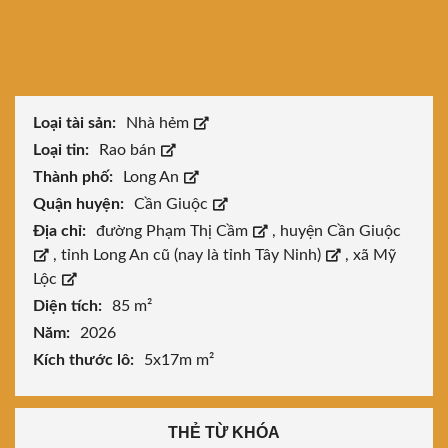
Loại tài sản:
Nhà hẻm
Loại tin:
Rao bán
Thành phố:
Long An
Quận huyện:
Cần Giuộc
Địa chỉ:
đường Phạm Thị Cầm
,
huyện Cần Giuộc
,
tỉnh Long An cũ (nay là tỉnh Tây Ninh)
,
xã Mỹ
Lộc
Diện tích:
85 m²
Năm:
2026
Kích thước lô:
5x17m m²
THẺ TỪ KHÓA