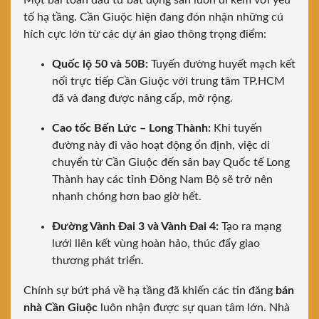
Một bài toán đầu tư bất động sản luôn đi kèm với yếu
tố hạ tầng. Cần Giuộc hiện đang đón nhận những cú
hích cực lớn từ các dự án giao thông trọng điểm:
Quốc lộ 50 và 50B:
Tuyến đường huyết mạch kết
nối trực tiếp Cần Giuộc với trung tâm TP.HCM
đã và đang được nâng cấp, mở rộng.
Cao tốc Bến Lức – Long Thành:
Khi tuyến
đường này đi vào hoạt động ổn định, việc di
chuyển từ Cần Giuộc đến sân bay Quốc tế Long
Thành hay các tỉnh Đông Nam Bộ sẽ trở nên
nhanh chóng hơn bao giờ hết.
Đường Vành Đai 3 và Vành Đai 4:
Tạo ra mạng
lưới liên kết vùng hoàn hảo, thúc đẩy giao
thương phát triển.
Chính sự bứt phá về hạ tầng đã khiến các tin đăng
bán
nhà Cần Giuộc
luôn nhận được sự quan tâm lớn. Nhà