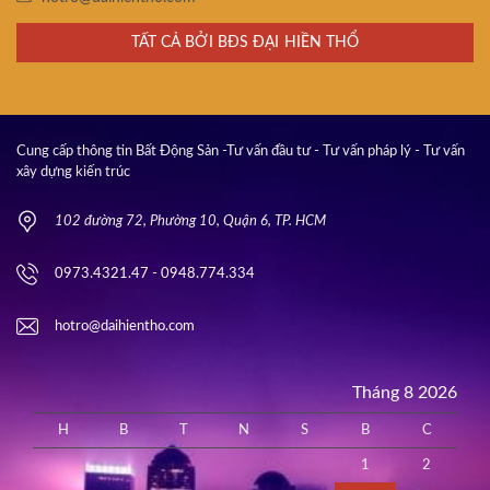
TẤT CẢ BỞI BĐS ĐẠI HIỀN THỔ
Cung cấp thông tin Bất Động Sản -Tư vấn đầu tư - Tư vấn pháp lý - Tư vấn
xây dựng kiến trúc
102 đường 72, Phường 10, Quận 6, TP. HCM
0973.4321.47 - 0948.774.334
hotro@daihientho.com
Tháng 8 2026
H
B
T
N
S
B
C
1
2