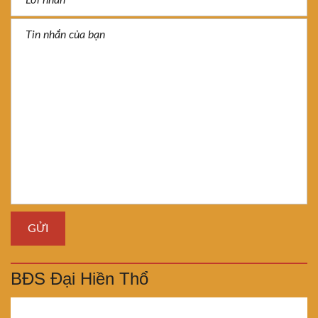
BĐS Đại Hiền Thổ