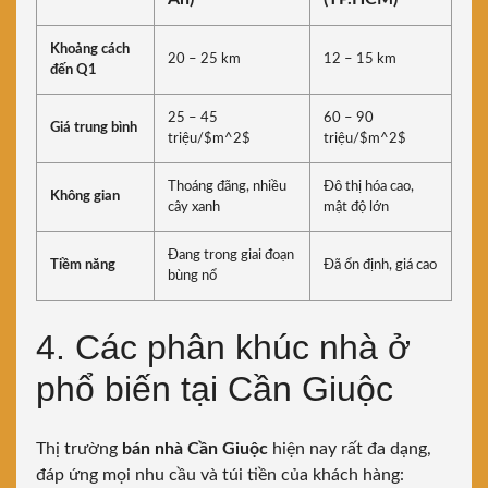
Khoảng cách
20 – 25 km
12 – 15 km
đến Q1
25 – 45
60 – 90
Giá trung bình
triệu/
$m^2$
triệu/
$m^2$
Thoáng đãng, nhiều
Đô thị hóa cao,
Không gian
cây xanh
mật độ lớn
Đang trong giai đoạn
Tiềm năng
Đã ổn định, giá cao
bùng nổ
4. Các phân khúc nhà ở
phổ biến tại Cần Giuộc
Thị trường
bán nhà Cần Giuộc
hiện nay rất đa dạng,
đáp ứng mọi nhu cầu và túi tiền của khách hàng: