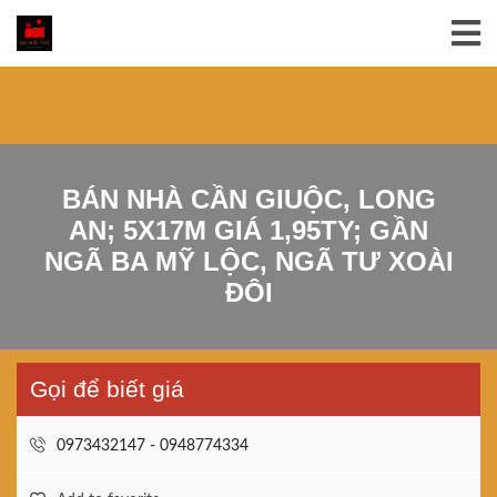
BÁN NHÀ CẦN GIUỘC, LONG
AN; 5X17M GIÁ 1,95TY; GẦN
NGÃ BA MỸ LỘC, NGÃ TƯ XOÀI
ĐÔI
Gọi để biết giá
0973432147 - 0948774334