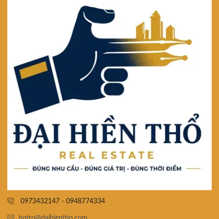
0973432147 - 0948774334
hotro@daihientho.com