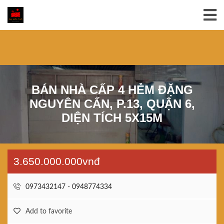
BÁN NHÀ CẤP 4 HẺM ĐẶNG
NGUYÊN CẨN, P.13, QUẬN 6,
DIỆN TÍCH 5X15M
3.650.000.000vnđ
0973432147 - 0948774334
Add to favorite