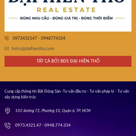
0973432147 - 0948774334
hotro@daihientho.com
TẤT CẢ BỞI BĐS ĐẠI HIỀN THỔ
Cung cấp thông tin Bất Động Sản -Tư vấn đầu tư - Tư vấn pháp lý - Tư vấn
xây dựng kiến trúc
102 đường 72, Phường 10, Quận 6, TP. HCM
0973.4321.47 - 0948.774.334