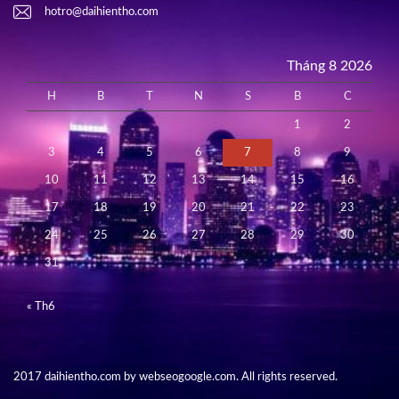
hotro@daihientho.com
Tháng 8 2026
H
B
T
N
S
B
C
1
2
3
4
5
6
7
8
9
10
11
12
13
14
15
16
17
18
19
20
21
22
23
24
25
26
27
28
29
30
31
« Th6
2017 daihientho.com by webseogoogle.com. All rights reserved.