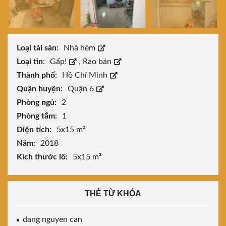
Loại tài sản:
Nhà hẻm
Loại tin:
Gấp!
,
Rao bán
Thành phố:
Hồ Chí Minh
Quận huyện:
Quận 6
Phòng ngủ:
2
Phòng tắm:
1
Diện tích:
5x15 m²
Năm:
2018
Kích thước lô:
5x15 m²
THẺ TỪ KHÓA
dang nguyen can