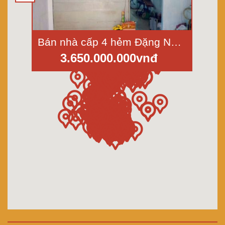
Bán nhà cấp 4 hẻm Đặng Nguyên Cẩn, p.13, quận 6, diện tích 5x15m
3.650.000.000vnđ