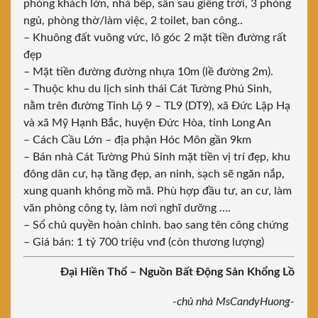
phòng khách lớn, nhà bếp, sân sau giếng trời, 3 phòng
ngủ, phòng thờ/làm việc, 2 toilet, ban công..
– Khuông đất vuông vức, lô góc 2 mặt tiền đường rất
đẹp
– Mặt tiền đường đường nhựa 10m (lề đường 2m).
– Thuộc khu du lịch sinh thái Cát Tường Phú Sinh,
nằm trên đường Tỉnh Lộ 9 – TL9 (DT9), xã Đức Lập Hạ
và xã Mỹ Hạnh Bắc, huyện Đức Hòa, tỉnh Long An
– Cách Cầu Lớn – địa phận Hóc Môn gần 9km
– Bán nhà Cát Tường Phú Sinh mặt tiền vị trí đẹp, khu
đông dân cư, hạ tầng đẹp, an ninh, sạch sẽ ngăn nắp,
xung quanh không mồ mã. Phù hợp đầu tư, an cư, làm
văn phòng công ty, làm nơi nghĩ dưỡng ….
– Sổ chủ quyền hoàn chỉnh. bao sang tên công chứng
– Giá bán: 1 tỷ 700 triệu vnđ (còn thương lượng)
Đại Hiền Thổ – Nguồn Bất Động Sản Khổng Lồ
-chủ nhà MsCandyHuong-