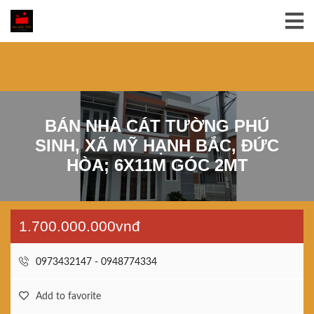
BÁN NHÀ CÁT TƯỜNG PHÚ
SINH, XÃ MỸ HẠNH BẮC, ĐỨC
HÒA; 6X11M GÓC 2MT
1.700.000.000vnđ
0973432147 - 0948774334
Add to favorite