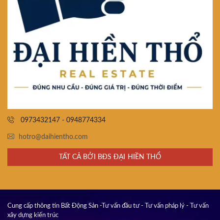
0973432147 - 0948774334
hotro@daihientho.com
TẤT CẢ BỞI BĐS ĐẠI HIỀN THỔ
Cung cấp thông tin Bất Động Sản -Tư vấn đầu tư - Tư vấn pháp lý - Tư vấn
xây dựng kiến trúc