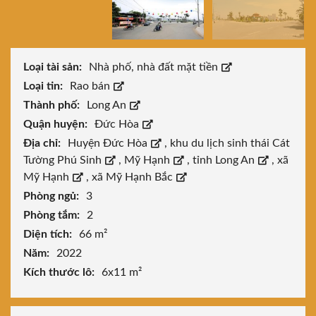
Loại tài sản:
Nhà phố, nhà đất mặt tiền
Loại tin:
Rao bán
Thành phố:
Long An
Quận huyện:
Đức Hòa
Địa chỉ:
Huyện Đức Hòa
,
khu du lịch sinh thái Cát
Tường Phú Sinh
,
Mỹ Hạnh
,
tỉnh Long An
,
xã
Mỹ Hạnh
,
xã Mỹ Hạnh Bắc
Phòng ngủ:
3
Phòng tắm:
2
Diện tích:
66 m²
Năm:
2022
Kích thước lô:
6x11 m²