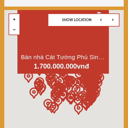
SHOW LOCATION
Bán nhà Cát Tường Phú Sinh, xã Mỹ Hạnh Bắc, Đức Hòa; 6x11m góc 2mt
1.700.000.000vnđ