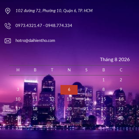
102 đường 72, Phường 10, Quận 6, TP. HCM
0973.4321.47 - 0948.774.334
hotro@daihientho.com
Tháng 8 2026
H
B
T
N
S
B
C
1
2
3
4
5
6
7
8
9
10
11
12
13
14
15
16
17
18
19
20
21
22
23
24
25
26
27
28
29
30
31