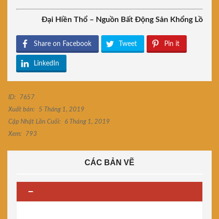
Đại Hiền Thổ – Nguồn Bất Động Sản Khổng Lồ
Share on Facebook
Tweet
Pin it
LinkedIn
ID:
7657
Xuất bản:
5 Tháng 1, 2019
Cập Nhật Lần Cuối:
6 Tháng 1, 2019
Xem:
793
CÁC BẢN VẼ