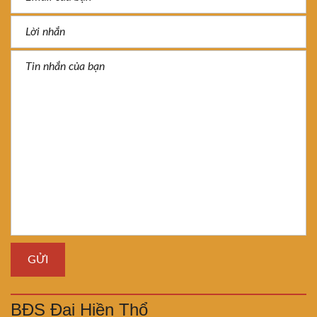
BĐS Đại Hiền Thổ