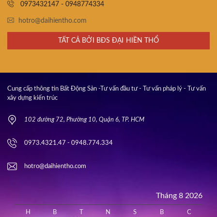
0973432147 - 0948774334
hotro@daihientho.com
TẤT CẢ BỞI BĐS ĐẠI HIỀN THỔ
Cung cấp thông tin Bất Động Sản -Tư vấn đầu tư - Tư vấn pháp lý - Tư vấn
xây dựng kiến trúc
102 đường 72, Phường 10, Quận 6, TP. HCM
0973.4321.47 - 0948.774.334
hotro@daihientho.com
Tháng 8 2026
H
B
T
N
S
B
C