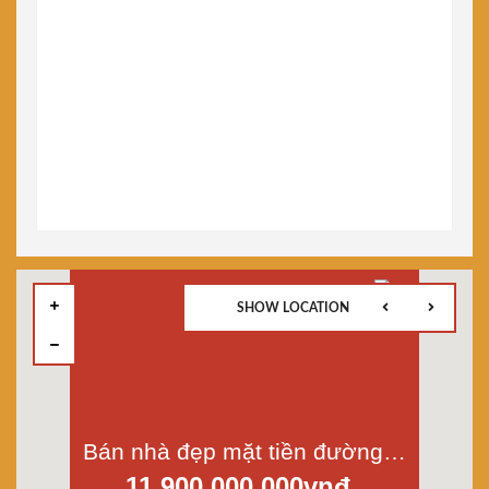
SHOW LOCATION
Bán nhà đẹp mặt tiền đường 22, KDC Bình Phú 1, p.11, quận 6, Dt 4x19m, xây chất lượng
11.900.000.000vnđ