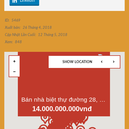
LinkedIn
ID:
5469
Xuất bản:
26 Tháng 4, 2018
Cập Nhật Lần Cuối:
12 Tháng 5, 2018
Xem:
848
SHOW LOCATION
Bán nhà biệt thự đường 28, Bình Phú 1, P.11, Quận 6, diện tích 8x18m
14.000.000.000vnđ