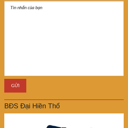
BĐS Đại Hiền Thổ