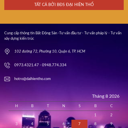
TẤT CẢ BỞI BĐS ĐẠI HIỀN THỔ
Cung cấp thông tin Bất Động Sản -Tư vấn đầu tư - Tư vấn pháp lý - Tư vấn
xây dựng kiến trúc
102 đường 72, Phường 10, Quận 6, TP. HCM
0973.4321.47 - 0948.774.334
hotro@daihientho.com
Tháng 8 2026
H
B
T
N
S
B
C
1
2
3
4
5
6
7
8
9