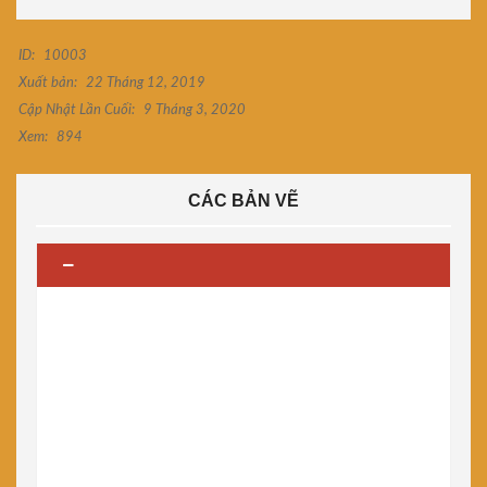
ID:
10003
Xuất bản:
22 Tháng 12, 2019
Cập Nhật Lần Cuối:
9 Tháng 3, 2020
Xem:
894
CÁC BẢN VẼ