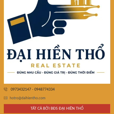
0973432147 - 0948774334
hotro@daihientho.com
TẤT CẢ BỞI BĐS ĐẠI HIỀN THỔ