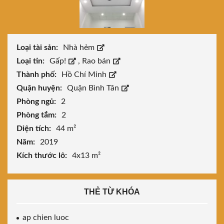
Loại tài sản:
Nhà hẻm
Loại tin:
Gấp!
,
Rao bán
Thành phố:
Hồ Chí Minh
Quận huyện:
Quận Bình Tân
Phòng ngủ:
2
Phòng tắm:
2
Diện tích:
44 m²
Năm:
2019
Kích thước lô:
4x13 m²
THẺ TỪ KHÓA
ap chien luoc