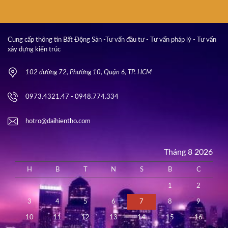
Cung cấp thông tin Bất Động Sản -Tư vấn đầu tư - Tư vấn pháp lý - Tư vấn
xây dựng kiến trúc
102 đường 72, Phường 10, Quận 6, TP. HCM
0973.4321.47 - 0948.774.334
hotro@daihientho.com
Tháng 8 2026
H
B
T
N
S
B
C
1
2
3
4
5
6
7
8
9
10
11
12
13
14
15
16