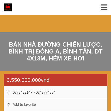
BÁN NHÀ ĐƯỜNG CHIẾN LƯỢC,
BÌNH TRỊ ĐÔNG A, BÌNH TÂN, DT
4X13M, HẺM XE HƠI
3.550.000.000vnđ
0973432147 - 0948774334
Add to favorite