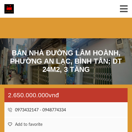
BÁN NHÀ ĐƯỜNG LÂM HOÀNH,
PHƯỜNG AN LẠC, BÌNH TÂN; DT
24M2, 3 TẦNG
2.650.000.000vnđ
0973432147 - 0948774334
Add to favorite