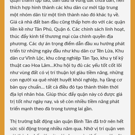
quận thành lập sau, ban đầu là vùng đất thưa dân, nên
thích hợp hình thành các khu dân cư mới tập trung
một nhóm dân từ một tỉnh thành nào đó khác tụ về.
Giá cả nhà đất ban đầu cũng thấp hơn do với các quận
liền kề như Tân Phú, Quận 6. Các chính sách linh hoạt,
thúc đẩy kinh tế thương mại của chính quyền địa
phương. Các dự án trọng điểm dẫn đầu xu hướng phát
triển từ những ngày đầu như khu dân cư Tên Lửa, Khu
dân cư Vĩnh Lộc, khu công nghiệp Tân Tạo,
khu y tế kỹ
thuật cao Hoa Lâm
…Khu hội tụ đủ các yếu tốt cốt lõi
như vùng đất có vị trí thuận lợi giàu tiềm năng, những
con người xa quê nhiệt huyết khỏi nghiệp, hạ tầng cơ
bản quy chuẩn… tất cả điều đó tạo thành thiên thời
địa lợi nhân hòa. Giúp thúc đẩy quận này có được giá
trị tốt như ngày nay, và sẽ còn nhiều tiềm năng phát
triển mạnh theo đà trong tương lai gần.
Thị trường bất động sản quận Bình Tân đã trở nên hết
sức sôi động trong nhiều năm qua. Nhờ vị trí quận ven