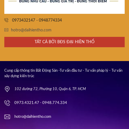
0973432147 - 0948774334
hotro@daihientho.com
TẤT CẢ BỞI BĐS ĐẠI HIỀN THỔ
Cung cấp thông tin Bất Động Sản -Tư vấn đầu tư - Tư vấn pháp lý - Tư vấn
xây dựng kiến trúc
102 đường 72, Phường 10, Quận 6, TP. HCM
0973.4321.47 - 0948.774.334
hotro@daihientho.com