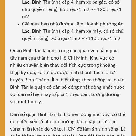
Lạc, Bình Tân (nhà cấp 4, hẻm xe ba gác, có sổ
chủ quyền riêng): 85 triệu/1 m2 ~> 120 triệu/1
m2
Giá mua bán nhà đường Lâm Hoành phường An
Lạc, Bình Tân (nhà cấp 4, hẻm xe máy, có sổ chủ
quyền riêng): 70 triệu/1 m2 ~> 110 triệu/1 m2
Quận Bình Tân
là một trong các quận ven nằm phía
tây nam của thành phố Hồ Chí Minh. Khu vực có
nhiều chuyển biến thay đổi tích cực trong khoảng
thập kỷ qua, kể từ lúc được hình thành tách ra từ
huyện Bình Chánh. Ít ai biết rằng, theo thông kê, quận
Bình Tân là quận có dân số đông nhất đông nhất nước
với dân số hiên nay sấp xỉ 1 triệu dân, tương đương
với một tỉnh lỵ.
Dân số quận Bình Tân lại trở nên đông như vậy, có thể
do nhiều yếu tố như xu hướng dân nhập cư từ các
vùng miền khác đỗ về tp. HCM để làm ăn sinh sống. Là