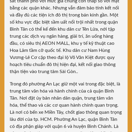
sát thành phố với mức giá chung còn thấp so với mặt
bằng các quận khác. Nhưng vẫn đảm bảo tính kết nối
và đầy đủ các tiện ích đô thị trong bán kính gần. Một
số khu vực đặc biệt sầm uất nổi trội nhất trong quận
Bình Tân có thể kế đến khu dân cư Tên Lửa, nới tập
trung các dịch vụ ngân hàng, giải trí, ăn uống hàng
đầu, có siêu thị AEON MALL, khu y tế kỹ thuật cao
Hoa Lâm tầm cỡ quốc tế. Khu dân cư Nam Hùng
Vương-Lê Cơ cặp theo đại lộ Võ Văn Kiệt được quy
hoạch tiêu chuẩn đô thị hiện đại, kết nối giao thông
thận tiện vào trung tâm Sài Gòn..
Trong đó phường An Lạc giữ một vai trong đặc biệt, là
trung tâm văn hóa và hành chính của cả quận Bình
Tân. Nơi đặt ủy bản nhân dân quận, trung tâm văn
hóa, thể thao và các cơ quan hành chính quan trọng.
Là nơi có bến xe Miền Tây, chốt giao thông quan trọng
lâu đời của tp. HCM. Phường An Lạc, quận Bình Tân
có địa phận giáp với quận 6 và huyện Bình Chánh. Là