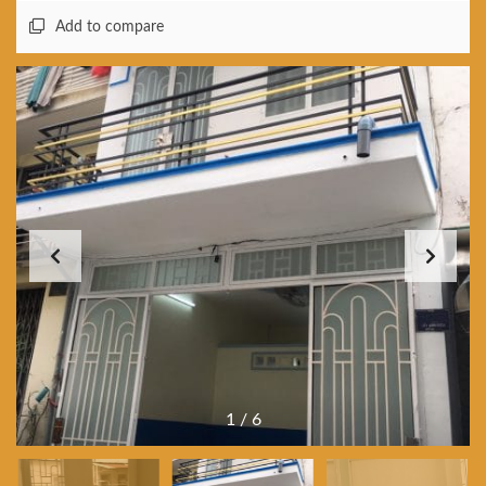
Add to compare
1
/
6