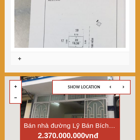
SHOW LOCATION
Bán nhà đường Lỹ Bán Bích, p. Hòa Thạnh, Tân Phú, dt 4x5m, 1 lầu, hẻm xe hơi
2.370.000.000vnđ