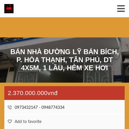
BÁN NHÀ ĐƯỜNG LỸ BÁN BÍCH,
P. HÒA THẠNH, TÂN PHÚ, DT
4X5M, 1 LẦU, HẺM XE HƠI
2.370.000.000vnđ
0973432147 - 0948774334
Add to favorite