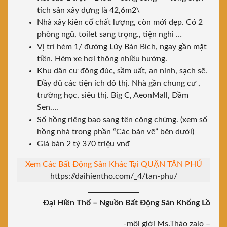
tích sản xây dựng là 42,6m2\
Nhà xây kiên cố chất lượng, còn mới đẹp. Có 2
phòng ngủ, toilet sang trọng., tiện nghi …
Vị trí hẻm 1/ đường Lũy Bán Bích, ngay gần mặt
tiền. Hẻm xe hơi thông nhiều hướng.
Khu dân cư đông đúc, sầm uất, an ninh, sạch sẽ.
Đầy đủ các tiện ích đô thị. Nhà gần chung cư ,
trường học, siêu thị. Big C, AeonMall, Đầm
Sen….
Sổ hồng riêng bao sang tên công chứng. (xem sổ
hồng nhà trong phần “Các bản vẽ” bên dưới)
Giá bán 2 tỷ 370 triệu vnđ
Xem Các Bất Động Sản Khác Tại QUẬN TÂN PHÚ
https://daihientho.com/_4/tan-phu/
Đại Hiền Thổ – Nguồn Bất Động Sản Khổng Lồ
-môi giới Ms.Thảo zalo –