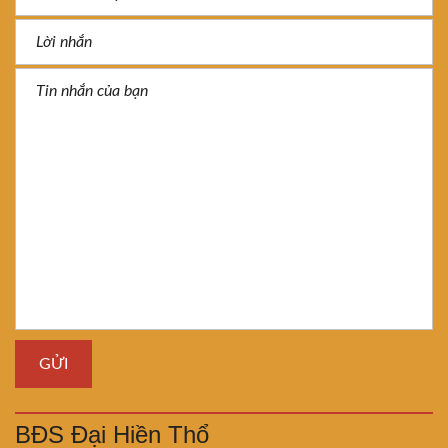
BĐS Đại Hiền Thổ