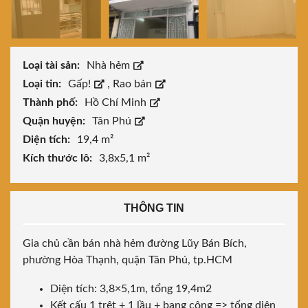
Loại tài sản:
Nhà hẻm
Loại tin:
Gấp!
,
Rao bán
Thành phố:
Hồ Chí Minh
Quận huyện:
Tân Phú
Diện tích:
19,4 m²
Kích thước lô:
3,8x5,1 m²
THÔNG TIN
Gia chủ cần bán nhà hẻm đường Lũy Bán Bích,
phường Hòa Thạnh, quận Tân Phú, tp.HCM
Diện tích: 3,8×5,1m, tổng 19,4m2
Kết cấu 1 trệt + 1 lầu + bang công => tổng diện