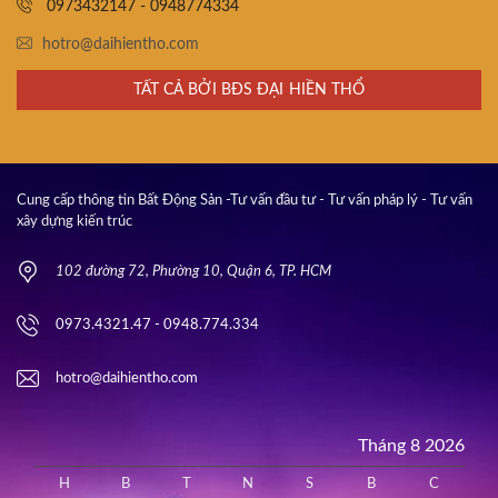
0973432147 - 0948774334
hotro@daihientho.com
TẤT CẢ BỞI BĐS ĐẠI HIỀN THỔ
Cung cấp thông tin Bất Động Sản -Tư vấn đầu tư - Tư vấn pháp lý - Tư vấn
xây dựng kiến trúc
102 đường 72, Phường 10, Quận 6, TP. HCM
0973.4321.47 - 0948.774.334
hotro@daihientho.com
Tháng 8 2026
H
B
T
N
S
B
C