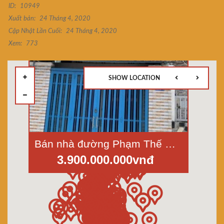
ID:
10949
Xuất bản:
24 Tháng 4, 2020
Cập Nhật Lần Cuối:
24 Tháng 4, 2020
Xem:
773
SHOW LOCATION
Bán nhà đường Phạm Thế Hiển, P.7, Quận 8, hẻm xe hơi, Dt 4,1x14m, 1 lầu
3.900.000.000vnđ