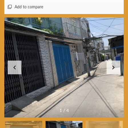
Add to compare
1
/
4