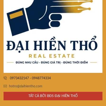
0973432147 - 0948774334
hotro@daihientho.com
TẤT CẢ BỞI BĐS ĐẠI HIỀN THỔ