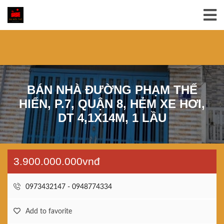
BÁN NHÀ ĐƯỜNG PHẠM THẾ
HIỂN, P.7, QUẬN 8, HẺM XE HƠI,
DT 4,1X14M, 1 LẦU
3.900.000.000vnđ
0973432147 - 0948774334
Add to favorite