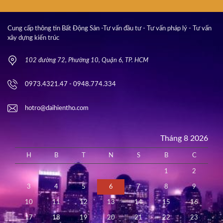
Cung cấp thông tin Bất Động Sản -Tư vấn đầu tư - Tư vấn pháp lý - Tư vấn
xây dựng kiến trúc
102 đường 72, Phường 10, Quận 6, TP. HCM
0973.4321.47 - 0948.774.334
hotro@daihientho.com
Tháng 8 2026
H
B
T
N
S
B
C
1
2
3
4
5
6
7
8
9
10
11
12
13
14
15
16
17
18
19
20
21
22
23