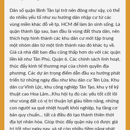
Dân số quận Bình Tân lại trở nên đông như vậy, có thể
do nhiều yếu tố như xu hướng dân nhập cư từ các
vùng miền khác đỗ về tp. HCM để làm ăn sinh sống. Là
quận thành lập sau, ban đầu là vùng đất thưa dân, nên
thích hợp hình thành các khu dân cư mới tập trung
một nhóm dân từ một tỉnh thành nào đó khác tụ về.
Giá cả nhà đất ban đầu cũng thấp hơn do với các quận
liền kề như Tân Phú, Quận 6. Các chính sách linh hoạt,
thúc đẩy kinh tế thương mại của chính quyền địa
phương. Các dự án trọng điểm dẫn đầu xu hướng phát
triển từ những ngày đầu như khu dân cư Tên Lửa, Khu
dân cư Vĩnh Lộc, khu công nghiệp Tân Tạo,
khu y tế kỹ
thuật cao Hoa Lâm
…Khu hội tụ đủ các yếu tốt cốt lõi
như vùng đất có vị trí thuận lợi giàu tiềm năng, những
con người xa quê nhiệt huyết khỏi nghiệp, hạ tầng cơ
bản quy chuẩn… tất cả điều đó tạo thành thiên thời
địa lợi nhân hòa. Giúp thúc đẩy quận này có được giá
trị tốt như ngày nay, và sẽ còn nhiều tiềm năng phát