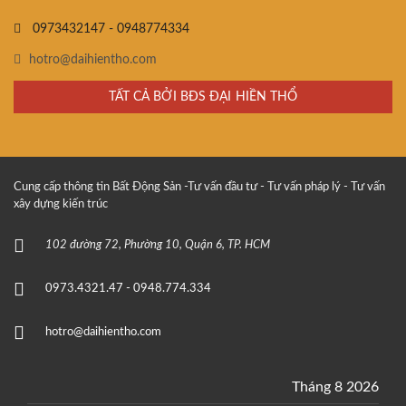
0973432147 - 0948774334
hotro@daihientho.com
TẤT CẢ BỞI BĐS ĐẠI HIỀN THỔ
Cung cấp thông tin Bất Động Sản -Tư vấn đầu tư - Tư vấn pháp lý - Tư vấn
xây dựng kiến trúc
102 đường 72, Phường 10, Quận 6, TP. HCM
0973.4321.47 - 0948.774.334
hotro@daihientho.com
Tháng 8 2026