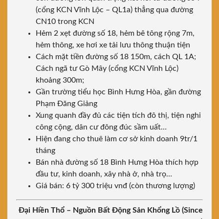
(cổng KCN Vĩnh Lộc – QL1a) thẳng qua đường
CN10 trong KCN
Hẻm 2 xẹt đường số 18, hẻm bê tông rộng 7m,
hẻm thông, xe hơi xe tải lưu thông thuận tiện
Cách mặt tiền đường số 18 150m, cách QL 1A;
Cách ngã tư Gò Mây (cổng KCN Vĩnh Lộc)
khoảng 300m;
Gần trường tiểu học Bình Hưng Hòa, gần đường
Phạm Đăng Giảng
Xung quanh đầy đủ các tiện tích đô thị, tiện nghi
công cộng, dân cư đông đúc sầm uất…
Hiện đang cho thuê làm cơ sở kinh doanh 9tr/1
tháng
Bán nhà đường số 18 Bình Hưng Hòa thích hợp
đầu tư, kinh doanh, xây nhà ở, nhà trọ…
Giá bán: 6 tỷ 300 triệu vnđ (còn thương lượng)
Đại Hiền Thổ – Nguồn Bất Động Sản Khổng Lồ (Since