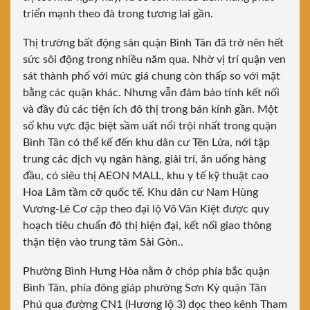
triển mạnh theo đà trong tương lai gần.
Thị trường bất động sản quận Bình Tân đã trở nên hết
sức sôi động trong nhiều năm qua. Nhờ vị trí quận ven
sát thành phố với mức giá chung còn thấp so với mặt
bằng các quận khác. Nhưng vẫn đảm bảo tính kết nối
và đầy đủ các tiện ích đô thị trong bán kính gần. Một
số khu vực đặc biệt sầm uất nổi trội nhất trong quận
Bình Tân có thể kế đến khu dân cư Tên Lửa, nới tập
trung các dịch vụ ngân hàng, giải trí, ăn uống hàng
đầu, có siêu thị AEON MALL, khu y tế kỹ thuật cao
Hoa Lâm tầm cỡ quốc tế. Khu dân cư Nam Hùng
Vương-Lê Cơ cặp theo đại lộ Võ Văn Kiệt được quy
hoạch tiêu chuẩn đô thị hiện đại, kết nối giao thông
thận tiện vào trung tâm Sài Gòn..
Phường Bình Hưng Hòa nằm ở chóp phía bắc quận
Bình Tân, phía đông giáp phường Sơn Kỳ quận Tân
Phú qua đường CN1 (Hương lộ 3) dọc theo kênh Tham