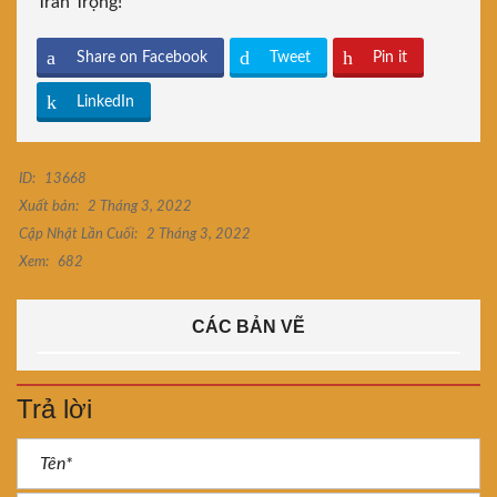
Trân Trọng!
Share on Facebook
Tweet
Pin it
LinkedIn
ID:
13668
Xuất bản:
2 Tháng 3, 2022
Cập Nhật Lần Cuối:
2 Tháng 3, 2022
Xem:
682
CÁC BẢN VẼ
Trả lời