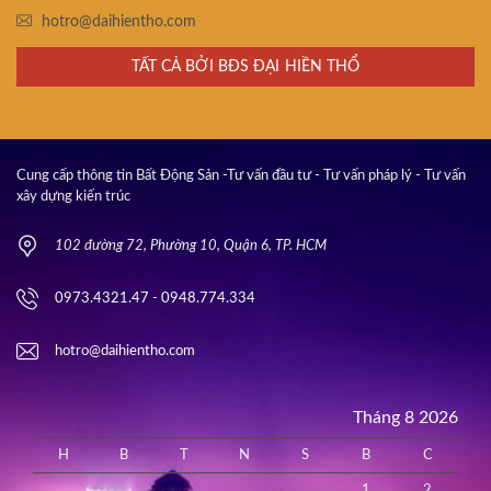
hotro@daihientho.com
TẤT CẢ BỞI BĐS ĐẠI HIỀN THỔ
Cung cấp thông tin Bất Động Sản -Tư vấn đầu tư - Tư vấn pháp lý - Tư vấn
xây dựng kiến trúc
102 đường 72, Phường 10, Quận 6, TP. HCM
0973.4321.47 - 0948.774.334
hotro@daihientho.com
Tháng 8 2026
H
B
T
N
S
B
C
1
2