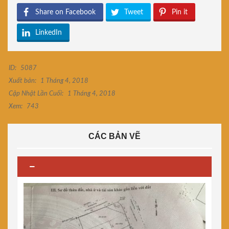
Share on Facebook
Tweet
Pin it
LinkedIn
ID:
5087
Xuất bản:
1 Tháng 4, 2018
Cập Nhật Lần Cuối:
1 Tháng 4, 2018
Xem:
743
CÁC BẢN VẼ