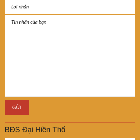
BĐS Đại Hiền Thổ