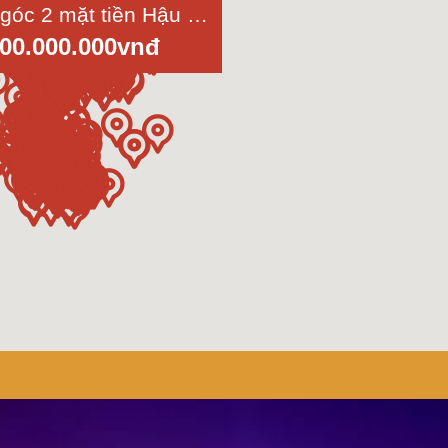
Bán nhà góc 2 mặt tiền Hậu Giang, phường 11, quận 6, diện tích 86 m2
000.000.000vnđ