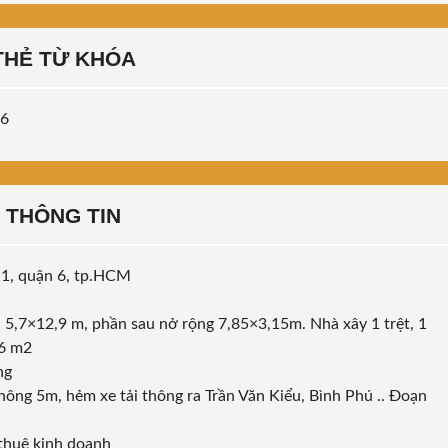
THẺ TỪ KHÓA
 6
THÔNG TIN
11, quận 6, tp.HCM
c 5,7×12,9 m, phần sau nở rộng 7,85×3,15m. Nhà xây 1 trệt, 1
86 m2
ng
 hông 5m, hẻm xe tải thông ra Trần Văn Kiểu, Bình Phú .. Đoạn
thuê kinh doanh