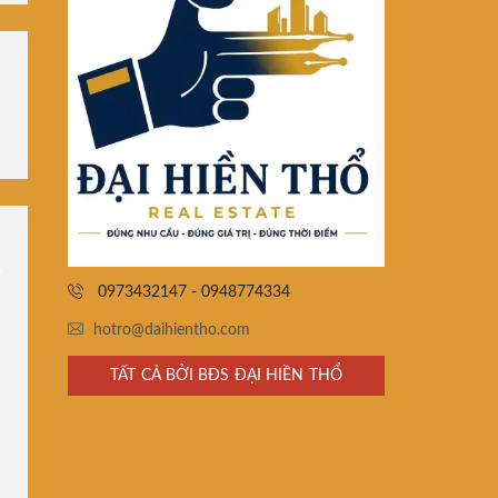
0973432147 - 0948774334
hotro@daihientho.com
TẤT CẢ BỞI BĐS ĐẠI HIỀN THỔ