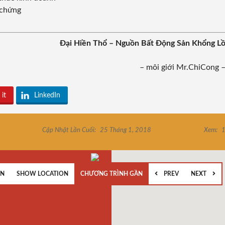
 chứng
Đại Hiền Thổ – Nguồn Bất Động Sản Khổng L
– môi giới Mr.ChiCong 
 it
LinkedIn
Cập Nhật Lần Cuối:
25 Tháng 1, 2018
Xem:
1
EN
SHOW LOCATION
CHƯƠNG TRÌNH GẦN
PREV
NEXT