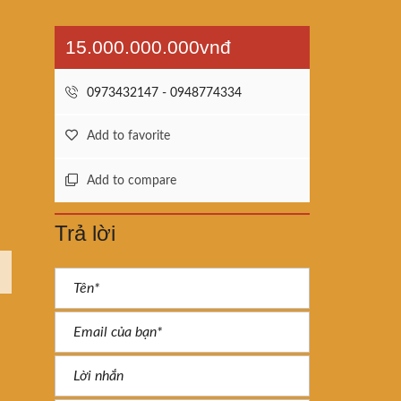
15.000.000.000vnđ
0973432147 - 0948774334
Add to favorite
Add to compare
Trả lời