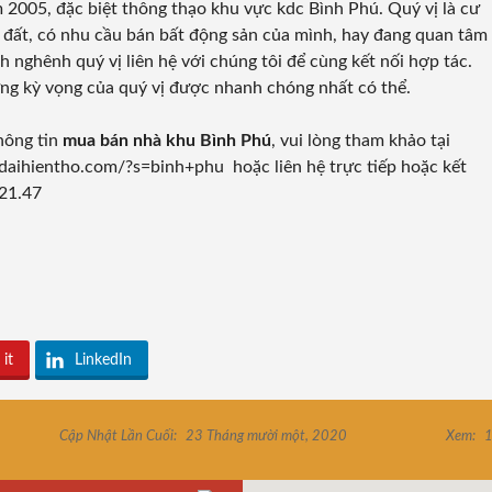
 2005, đặc biệt thông thạo khu vực kdc Bình Phú. Quý vị là cư
à đất, có nhu cầu bán bất động sản của mình, hay đang quan tâm
 nghênh quý vị liên hệ với chúng tôi để cùng kết nối hợp tác.
 ứng kỳ vọng của quý vị được nhanh chóng nhất có thể.
hông tin
mua bán nhà khu Bình Phú
, vui lòng tham khảo tại
//daihientho.com/?s=binh+phu
hoặc liên hệ trực tiếp hoặc kết
321.47
 it
LinkedIn
Cập Nhật Lần Cuối:
23 Tháng mười một, 2020
Xem:
1