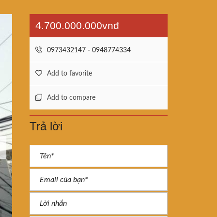
4.700.000.000vnđ
0973432147 - 0948774334
Add to favorite
Add to compare
Trả lời