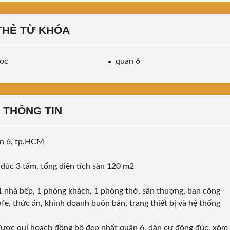
THẺ TỪ KHÓA
goc
quan 6
THÔNG TIN
ận 6, tp.HCM
, đúc 3 tấm, tổng diện tích sàn 120 m2
, 1 nhà bếp, 1 phòng khách, 1 phòng thờ, sân thượng, ban công
fe, thức ăn, khinh doanh buôn bán, trang thiết bị và hệ thống
được qui hoạch đồng bộ đẹp nhất quận 6, dân cư đông đúc, xôm