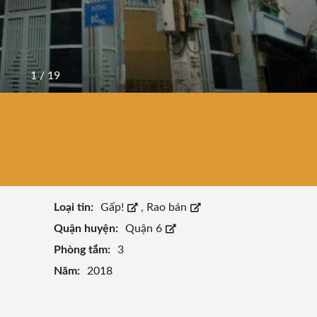
1
/
19
Loại tin:
Gấp!
,
Rao bán
Quận huyện:
Quận 6
Phòng tắm:
3
Năm:
2018