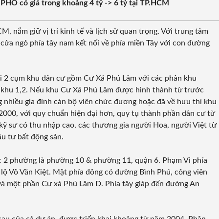
PHỐ có giá trong khoảng 4 tỷ -> 6 tỷ tại TP.HCM
, nắm giữ vị trí kinh tế và lịch sử quan trọng. Với trung tâm
cửa ngỏ phía tây nam kết nối về phía miền Tây với con đường
với 2 cụm khu dân cư gồm Cư Xá Phú Lâm với các phân khu
 khu 1,2. Nếu khu Cư Xá Phú Lâm được hình thành từ trước
g nhiều gia đình cán bộ viên chức đương hoặc đã về hưu thì khu
2000, với quy chuẩn hiện đại hơn, quy tụ thành phần dân cư từ
kỹ sư có thu nhập cao, các thương gia người Hoa, người Việt từ
ầu tư bất động sản.
c 2 phường là phường 10 & phường 11, quận 6. Phạm Vi phía
lộ Võ Văn Kiệt. Mặt phía đông có đường Bình Phú, công viên
và một phần Cư xá Phú Lâm D. Phía tây giáp đến đường An