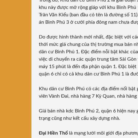
Trong đó, Khu dân cư Bình Phú 2 là giai đoạn
khu này được mở rộng giáp với khu Bình Phú 
Trân Văn Kiểu (ban đầu có tên là đường số 11).
án Bình Phú 3 ở cưới phía đông nam chưa được
Do được hình thành mới nhất, đặc biệt với c
thới mức giá chung của thị trường mua bán nh
dân cư Bình Phú 1. Đặc điểm nỗi bật khác của k
việc di chuyển ra các quận trung tâm Sài Gòn
máy 15 phút là đến địa phận quận 1. Đặc biệt
quận 6 chỉ có cả khu dân cư Bình Phú 1 là đ
Khu dân cư Bình Phú có các địa điểm nổi bật
viên Vành Đai,
nhà hàng 7 Kỳ Quan,
nhà hàng 
Giá bán nhà kdc Bình Phú 2, quận 6 hiện nay g
trạng cũng như kết cấu xây dựng nhà.
Đại Hiền Thổ
là mạng lưới môi giới địa phương