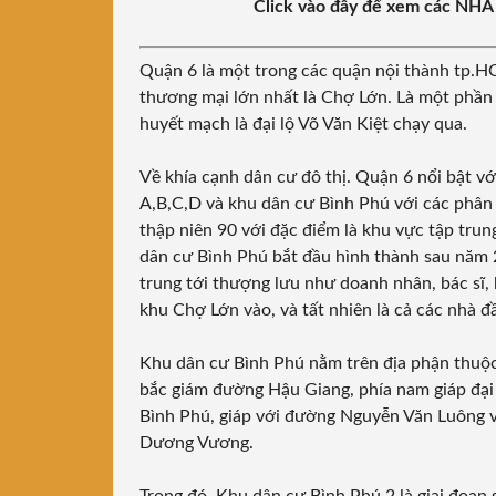
Click vào đây để xem các NHÀ 
Quận 6 là một trong các quận nội thành tp.HCM
thương mại lớn nhất là Chợ Lớn. Là một phần 
huyết mạch là đại lộ Võ Văn Kiệt chạy qua.
Về khía cạnh dân cư đô thị. Quận 6 nổi bật 
A,B,C,D và khu dân cư Bình Phú với các phân
thập niên 90 với đặc điểm là khu vực tập trun
dân cư Bình Phú bắt đầu hình thành sau năm 
trung tới thượng lưu như doanh nhân, bác sĩ, 
khu Chợ Lớn vào, và tất nhiên là cả các nhà đ
Khu dân cư Bình Phú nằm trên địa phận thuộ
bắc giám đường Hậu Giang, phía nam giáp đại 
Bình Phú, giáp với đường Nguyễn Văn Luông 
Dương Vương.