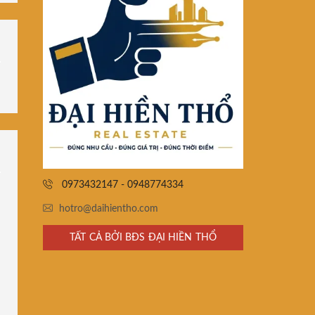
0973432147 - 0948774334
hotro@daihientho.com
TẤT CẢ BỞI BĐS ĐẠI HIỀN THỔ