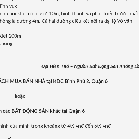
lĩnh vực
ính nội khu, có lộ giới 10m, hình thành và phát triển trước nhất
ông là đường 4m. Cả hai đường điều kết nối ra đại lộ Võ Văn
Kiệt 200m
 chứng
Đại Hiền Thổ – Nguồn Bất Động Sản Khổng L
SÁCH MUA BÁN NHÀ tại KDC Bình Phú 2, Quận 6
hoặc
em các BẤT ĐỘNG SẢN khác tại Quận 6
hính của mình trong khoảng từ 4tỷ vnđ đến 6tỷ vnđ