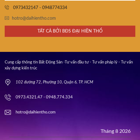
0973432147 - 0948774334
hotro@daihientho.com
TẤT CẢ BỞI BĐS ĐẠI HIỀN THỔ
Cung cấp thông tin Bất Động Sản -Tư vấn đầu tư - Tư vấn pháp lý - Tư vấn
xây dựng kiến trúc
102 đường 72, Phường 10, Quận 6, TP. HCM
0973.4321.47 - 0948.774.334
hotro@daihientho.com
Tháng 8 2026