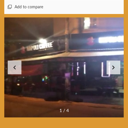
Add to compare
1
/
4