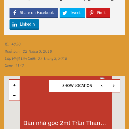
Share on Facebook
Tweet
Pin it
LinkedIn
ID:
4950
Xuất bản:
22 Tháng 3, 2018
Cập Nhật Lần Cuối:
22 Tháng 3, 2018
Xem:
1147
SHOW LOCATION
Bán nhà góc 2mt Trần Thanh Mại, Tân Tạo A, Bình Tân, diện tích 4x20m