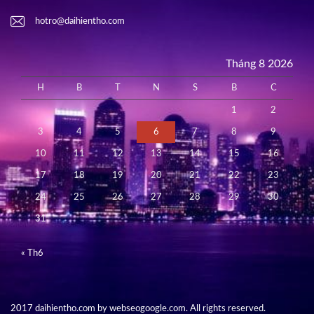
hotro@daihientho.com
Tháng 8 2026
H
B
T
N
S
B
C
1
2
3
4
5
6
7
8
9
10
11
12
13
14
15
16
17
18
19
20
21
22
23
24
25
26
27
28
29
30
31
« Th6
2017 daihientho.com by webseogoogle.com. All rights reserved.