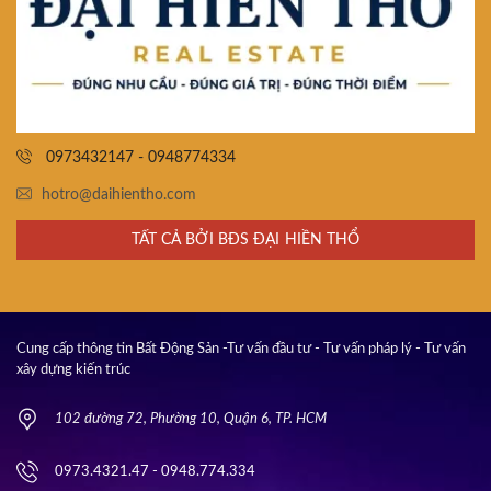
0973432147 - 0948774334
hotro@daihientho.com
TẤT CẢ BỞI BĐS ĐẠI HIỀN THỔ
Cung cấp thông tin Bất Động Sản -Tư vấn đầu tư - Tư vấn pháp lý - Tư vấn
xây dựng kiến trúc
102 đường 72, Phường 10, Quận 6, TP. HCM
0973.4321.47 - 0948.774.334