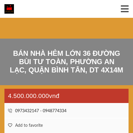
BÁN NHÀ HẺM LỚN 36 ĐƯỜNG
BÙI TƯ TOÀN, PHƯỜNG AN
LẠC, QUẬN BÌNH TÂN, DT 4X14M
4.500.000.000vnđ
0973432147 - 0948774334
Add to favorite