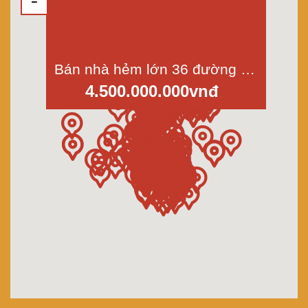
Bán nhà hẻm lớn 36 đường Bùi Tư Toàn, phường An Lạc, quận Bình Tân, dt 4x14m
4.500.000.000vnđ