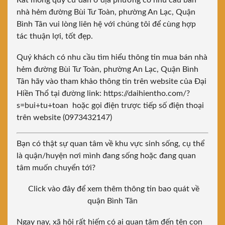
Rất mong quý cư dân ở địa phương có nhu cầu bán
nhà hẻm đường Bùi Tư Toàn, phường An Lạc, Quận
Bình Tân vui lòng liên hệ với chúng tôi để cùng hợp
tác thuận lợi, tốt đẹp.
Quý khách có nhu cầu tìm hiểu thông tin mua bán nhà
hẻm đường Bùi Tư Toàn, phường An Lạc, Quận Bình
Tân hãy vào tham khảo thông tin trên website của Đại
Hiền Thổ tại
đường link: https://daihientho.com/?
s=bui+tu+toan
hoặc gọi điện trược tiếp số điện thoại
trên website (0973432147)
Bạn có thật sự quan tâm về khu vực sinh sống, cụ thể
là quận/huyện nơi mình đang sống hoặc đang quan
tâm muốn chuyển tới?
Click vào đây để xem thêm thông tin bao quát về
quận Bình Tân
Ngay nay, xã hội rất hiếm có ai quan tâm đến tên con