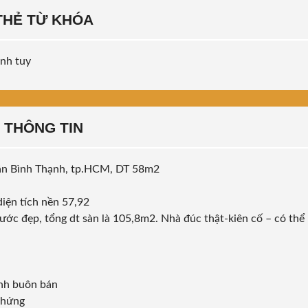
THẺ TỪ KHÓA
inh tuy
THÔNG TIN
uận Bình Thạnh, tp.HCM, DT 58m2
diện tích nền 57,92
trước đẹp, tổng dt sàn là 105,8m2. Nhà đúc thật-kiên cố – có thể
anh buôn bán
chứng