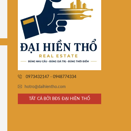
0973432147 - 0948774334
hotro@daihientho.com
TẤT CẢ BỞI BĐS ĐẠI HIỀN THỔ