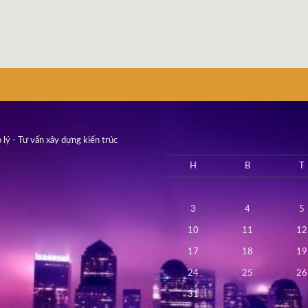
 lý - Tư vấn xây dựng kiến trúc
H
B
T
3
4
5
10
11
12
17
18
19
24
25
26
31