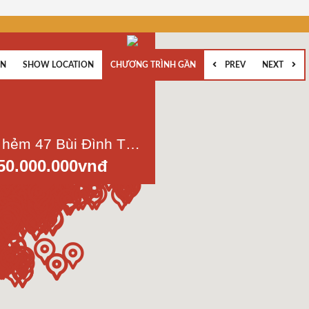
EN
SHOW LOCATION
CHƯƠNG TRÌNH GẦN
PREV
NEXT
Bán nhà hẻm 47 Bùi Đình Túy, phường 24, quận Bình Thạnh, tp.HCM, DT 58m2
50.000.000vnđ